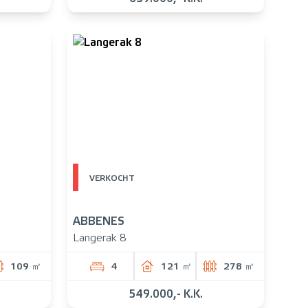
VERKOCHT
ABBENES
Langerak 8
109 ㎡
4
121 ㎡
278 ㎡
549.000,- K.K.