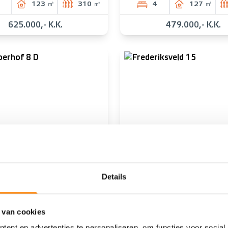
123 ㎡
310 ㎡
4
127 ㎡
625.000,- K.K.
479.000,- K.K.
CHT
VERKOCHT
Details
VENNEP
NIEUW-VENNEP
hof 8 D
Frederiksveld 15
 van cookies
2
75 ㎡
3
118 ㎡
ent en advertenties te personaliseren, om functies voor social