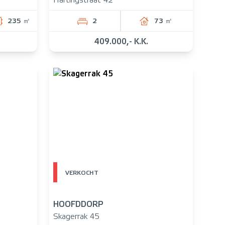
Hartingstraat 42
235 ㎡
2
73 ㎡
409.000,- K.K.
VERKOCHT
HOOFDDORP
Skagerrak 45