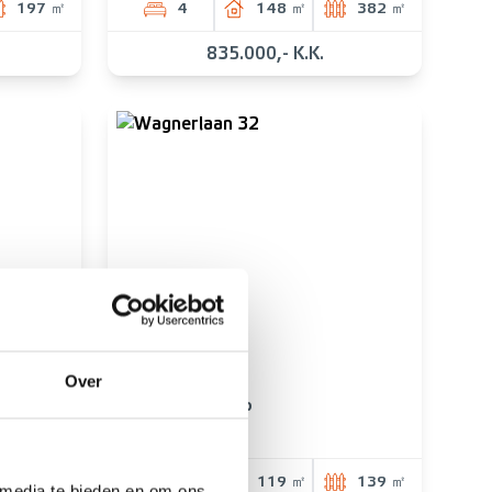
197 ㎡
4
148 ㎡
382 ㎡
835.000,- K.K.
VERKOCHT
Over
NIEUW-VENNEP
Wagnerlaan 32
123 ㎡
4
119 ㎡
139 ㎡
 media te bieden en om ons