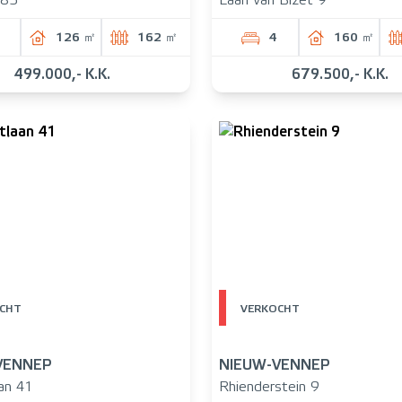
 85
Laan van Bizet 9
126 ㎡
162 ㎡
4
160 ㎡
499.000,- K.K.
679.500,- K.K.
CHT
VERKOCHT
VENNEP
NIEUW-VENNEP
an 41
Rhienderstein 9