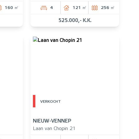
160 ㎡
4
121 ㎡
256 ㎡
525.000,- K.K.
VERKOCHT
NIEUW-VENNEP
Laan van Chopin 21