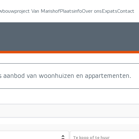
wbouwproject Van Marishof
Plaatsinfo
Over ons
Expats
Contact
 aanbod van woonhuizen en appartementen.
Te koop of te huur