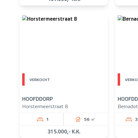
VERKOCHT
VERKO
HOOFDDORP
HOOFD
Horstermeerstraat 8
Bernadot
1
56 ㎡
3
315.000,- K.K.