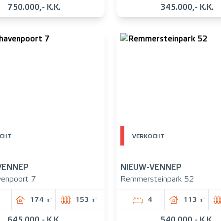
750.000,- K.K.
345.000,- K.K.
CHT
VERKOCHT
VENNEP
NIEUW-VENNEP
enpoort 7
Remmersteinpark 52
174 ㎡
153 ㎡
4
113 ㎡
645.000,- K.K.
540.000,- K.K.