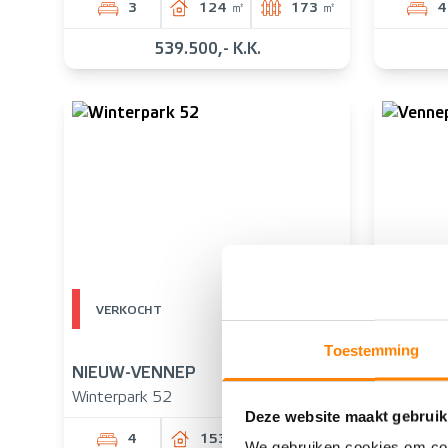
3
124 ㎡
173 ㎡
4
539.500,- K.K.
VERKOCHT
VERKO
Toestemming
NIEUW-VENNEP
NIEUW-
Winterpark 52
Venneper
Deze website maakt gebruik
4
153 ㎡
127 ㎡
We gebruiken cookies om cont