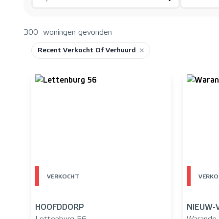
300
woningen gevonden
Recent Verkocht Of Verhuurd
Remove filter or Object
VERKOCHT
VERKO
HOOFDDORP
NIEUW-