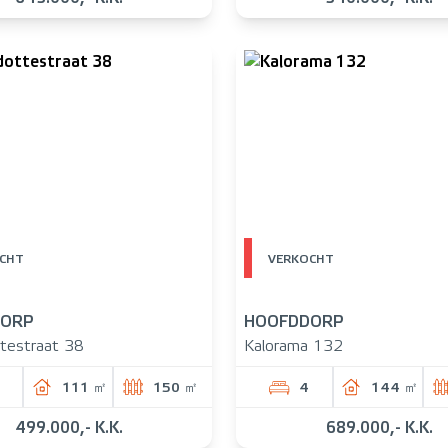
CHT
VERKOCHT
DORP
HOOFDDORP
testraat 38
Kalorama 132
111 ㎡
150 ㎡
4
144 ㎡
499.000,- K.K.
689.000,- K.K.