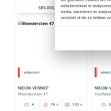
websiteverkeer te analyseren
585.000,- K.K.
media, adverteren en analys
verstrekt of die ze hebben v
VERKOCHT
VERKO
NIEUW-VENNEP
NIEUW-
Rhienderstein 47
Hoefblad
4
78 ㎡
133 ㎡
3