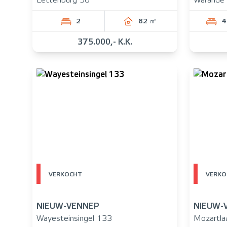
Lettenburg 56
Warande
2
82 ㎡
4
375.000,- K.K.
VERKOCHT
VERKO
NIEUW-VENNEP
NIEUW-
Wayesteinsingel 133
Mozartla