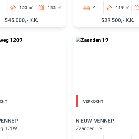
123 ㎡
153 ㎡
4
119 ㎡
545.000,- K.K.
529.500,- K.K.
CHT
VERKOCHT
VENNEP
NIEUW-VENNEP
g 1209
Zaanden 19