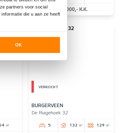
ze partners voor social
550.000,- K.K.
nformatie die u aan ze heeft
OK
VERKOCHT
BURGERVEEN
De Ruigehoek 32
54 ㎡
5
132 ㎡
129 ㎡