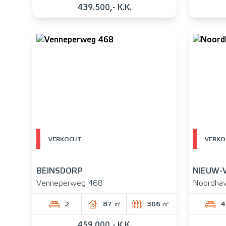
439.500,- K.K.
VERKOCHT
VERKO
BEINSDORP
NIEUW-
Venneperweg 468
Noordhav
2
87 ㎡
306 ㎡
4
459.000,- K.K.