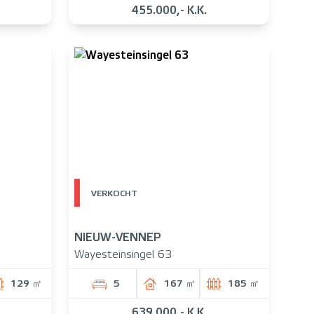
455.000,- K.K.
VERKOCHT
NIEUW-VENNEP
Wayesteinsingel 63
129 ㎡
5
167 ㎡
185 ㎡
639.000,- K.K.