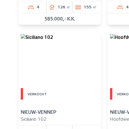
4
126 ㎡
155 ㎡
4
585.000,- K.K.
VERKOCHT
VERKO
NIEUW-VENNEP
NIEUW-
Siciliano 102
Hoofdwe