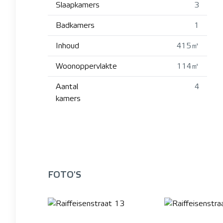
Slaapkamers
3
Badkamers
1
Inhoud
415㎥
Woonoppervlakte
114㎡
Aantal
4
kamers
FOTO'S