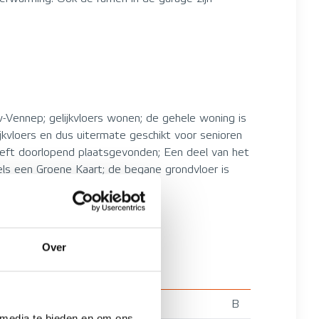
w-Vennep; gelijkvloers wonen; de gehele woning is
jkvloers en dus uitermate geschikt voor senioren
heeft doorlopend plaatsgevonden; Een deel van het
ls een Groene Kaart; de begane grondvloer is
Over
B
 media te bieden en om ons