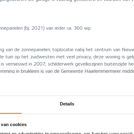
nnepanelen (bj. 2021) van ieder ca. 360 wp.
sing van de zonnepanelen; toplocatie nabij het centrum van Nieu
e tuin op het zuidwesten met veel privacy; deze woning is geli
k is vernieuwd in 2007; schilderwerk gevelkozijnen buitenzijde 
temming in bruikleen is van de Gemeente Haarlemmermeer midde
Details
VOORZIENINGEN
 van cookies
Woonhuis
Energielabel
ent en advertenties te personaliseren, om functies voor social