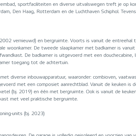
bad, sportfaciliteiten en diverse uitvalswegen treft je op kor
rdam, Den Haag, Rotterdam en de Luchthaven Schiphol. Tevens i
(2002 vernieuwd) en bergruimte. Voorts is vanuit de entreehal 
oyale woonkamer. De tweede slaapkamer met badkamer is vanuit
uifwandkast. De badkamer is uitgevoerd met een douchecabine, 
amer toegang tot de achtertuin.
et diverse inbouwapparatuur, waaronder: combioven, vaatwasse
tgevoerd met een composiet aanrechtblad. Vanuit de keuken is d
etel (bj. 2019) en één met bergruimte. Ook is vanuit de keuken
kast met veel praktische bergruimte.
oning-units (bj. 2023)
angsdeuren. De garage is volledig geisoleerd en voorzien van v