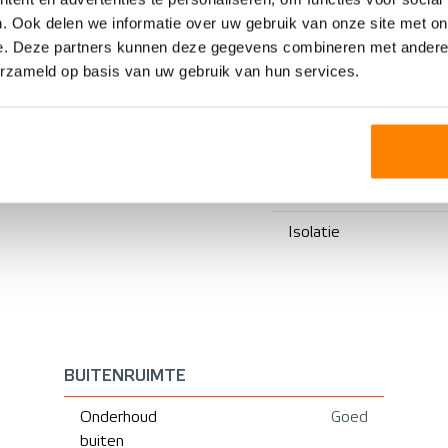
Bungalow
Voorzieningen
. Ook delen we informatie over uw gebruik van onze site met on
e. Deze partners kunnen deze gegevens combineren met andere i
RIJSTAANDE WONING
erzameld op basis van uw gebruik van hun services.
1965
Verwarming
Bestaande bouw
Warm water
CV ketel
Isolatie
BUITENRUIMTE
Onderhoud
Goed
buiten