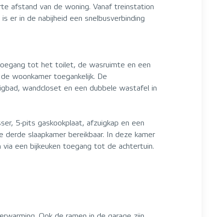
te afstand van de woning. Vanaf treinstation
s er in de nabijheid een snelbusverbinding
toegang tot het toilet, de wasruimte en een
 de woonkamer toegankelijk. De
ligbad, wandcloset en een dubbele wastafel in
r, 5-pits gaskookplaat, afzuigkap en een
e derde slaapkamer bereikbaar. In deze kamer
 via een bijkeuken toegang tot de achtertuin.
erwarming. Ook de ramen in de garage zijn