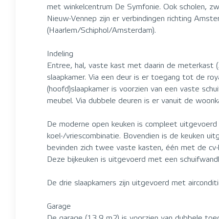
met winkelcentrum De Symfonie. Ook scholen, zwem
Nieuw-Vennep zijn er verbindingen richting Amste
(Haarlem/Schiphol/Amsterdam).
Indeling
Entree, hal, vaste kast met daarin de meterkast 
slaapkamer. Via een deur is er toegang tot de r
(hoofd)slaapkamer is voorzien van een vaste sch
meubel. Via dubbele deuren is er vanuit de woonk
De moderne open keuken is compleet uitgevoerd m
koel-/vriescombinatie. Bovendien is de keuken ui
bevinden zich twee vaste kasten, één met de cv-k
Deze bijkeuken is uitgevoerd met een schuifwand
De drie slaapkamers zijn uitgevoerd met airconditi
Garage
De garage (13,9 m2) is voorzien van dubbele toeg