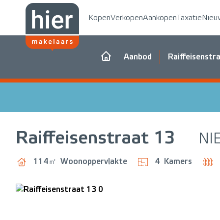
Kopen
Verkopen
Aankopen
Taxatie
Nieu
Aanbod
Raiffeisenstr
Raiffeisenstraat
13
NI
114㎡
Woonoppervlakte
4
Kamers