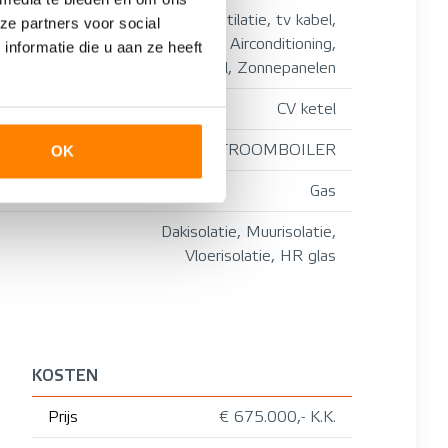
Mechanische ventilatie, tv kabel,
ze partners voor social
Buitenzonwering, Airconditioning,
nformatie die u aan ze heeft
Glasvezel kabel, Zonnepanelen
CV ketel
CV ketel, DOORSTROOMBOILER
OK
Gas
Dakisolatie, Muurisolatie,
Vloerisolatie, HR glas
KOSTEN
Prijs
€ 675.000,- K.K.