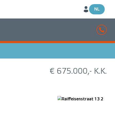
NL
€ 675.000,- K.K.