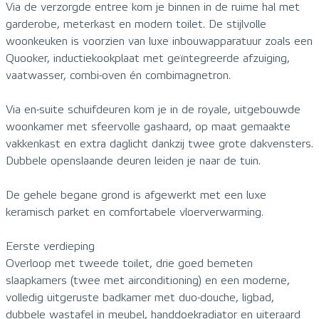
Via de verzorgde entree kom je binnen in de ruime hal met
garderobe, meterkast en modern toilet. De stijlvolle
woonkeuken is voorzien van luxe inbouwapparatuur zoals een
Quooker, inductiekookplaat met geïntegreerde afzuiging,
vaatwasser, combi-oven én combimagnetron.
Via en-suite schuifdeuren kom je in de royale, uitgebouwde
woonkamer met sfeervolle gashaard, op maat gemaakte
vakkenkast en extra daglicht dankzij twee grote dakvensters.
Dubbele openslaande deuren leiden je naar de tuin.
De gehele begane grond is afgewerkt met een luxe
keramisch parket en comfortabele vloerverwarming.
Eerste verdieping
Overloop met tweede toilet, drie goed bemeten
slaapkamers (twee met airconditioning) en een moderne,
volledig uitgeruste badkamer met duo-douche, ligbad,
dubbele wastafel in meubel, handdoekradiator en uiteraard