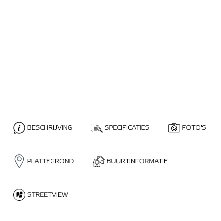
BESCHRIJVING
SPECIFICATIES
FOTO'S
PLATTEGROND
BUURTINFORMATIE
STREETVIEW