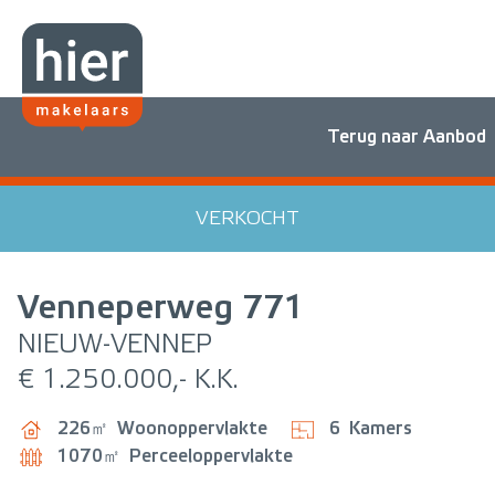
Terug naar Aanbod
VERKOCHT
Venneperweg
771
NIEUW-VENNEP
€ 1.250.000,- K.K.
226㎡
Woonoppervlakte
6
Kamers
1070㎡
Perceeloppervlakte