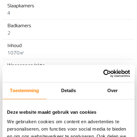
Slaapkamers
4
Badkamers
2
Inhoud
1070㎥
Woonoppervlakte
226㎡
Aantal kamers
Toestemming
Details
Over
6
BUITENRUIMTE
Deze website maakt gebruik van cookies
Onderhoud buiten
We gebruiken cookies om content en advertenties te
Goed tot uitstekend
personaliseren, om functies voor social media te bieden
en om ons websiteverkeer te analyseren. Ook delen we