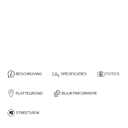
BESCHRIJVING
SPECIFICATIES
FOTO'S
PLATTEGROND
BUURTINFORMATIE
STREETVIEW