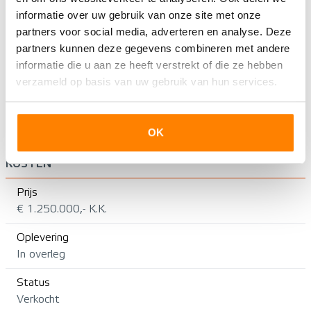
Buitenruimte
informatie over uw gebruik van onze site met onze
Achtertuin, Voortuin, ZIJTUIN
partners voor social media, adverteren en analyse. Deze
Tuinligging
partners kunnen deze gegevens combineren met andere
Noordoost
informatie die u aan ze heeft verstrekt of die ze hebben
verzameld op basis van uw gebruik van hun services.
Perceeloppervlakte
406㎡
OK
Schuur / Berging
KOSTEN
Prijs
€ 1.250.000,- K.K.
Oplevering
In overleg
Status
Verkocht