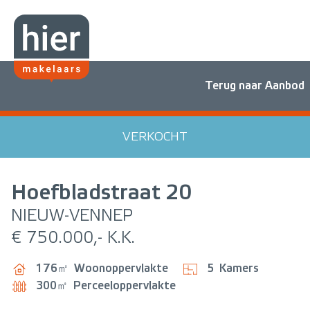
Terug naar Aanbod
VERKOCHT
Hoefbladstraat
20
NIEUW-VENNEP
€ 750.000,- K.K.
176㎡
Woonoppervlakte
5
Kamers
300㎡
Perceeloppervlakte