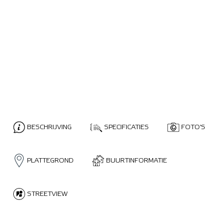
BESCHRIJVING
SPECIFICATIES
FOTO'S
PLATTEGROND
BUURTINFORMATIE
STREETVIEW