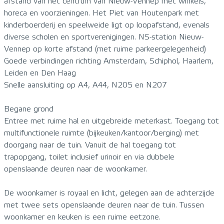
afstand van het centrum van Nieuw-Vennep met winkels,
horeca en voorzieningen. Het Piet van Houtenpark met
kinderboerderij en speelweide ligt op loopafstand, evenals
diverse scholen en sportverenigingen. NS-station Nieuw-
Vennep op korte afstand (met ruime parkeergelegenheid)
Goede verbindingen richting Amsterdam, Schiphol, Haarlem,
Leiden en Den Haag
Snelle aansluiting op A4, A44, N205 en N207
Begane grond
Entree met ruime hal en uitgebreide meterkast. Toegang tot
multifunctionele ruimte (bijkeuken/kantoor/berging) met
doorgang naar de tuin. Vanuit de hal toegang tot
trapopgang, toilet inclusief urinoir en via dubbele
openslaande deuren naar de woonkamer.
De woonkamer is royaal en licht, gelegen aan de achterzijde
met twee sets openslaande deuren naar de tuin. Tussen
woonkamer en keuken is een ruime eetzone.