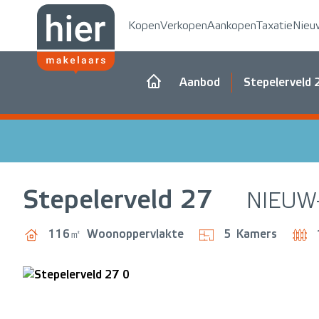
Kopen
Verkopen
Aankopen
Taxatie
Nieu
Aanbod
Stepelerveld 
Stepelerveld
27
NIEUW
116㎡
Woonoppervlakte
5
Kamers