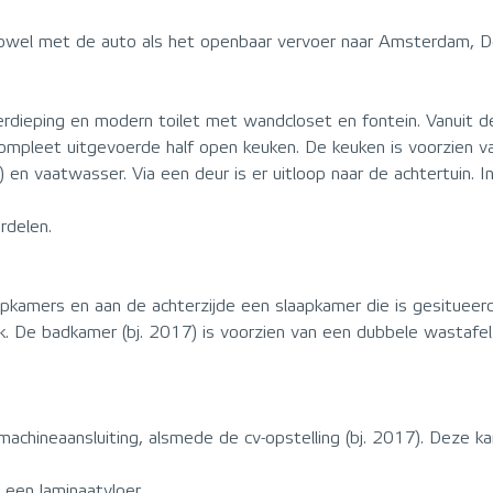
zowel met de auto als het openbaar vervoer naar Amsterdam, 
verdieping en modern toilet met wandcloset en fontein. Vanuit
ompleet uitgevoerde half open keuken. De keuken is voorzien v
) en vaatwasser. Via een deur is er uitloop naar de achtertuin. I
rdelen.
pkamers en aan de achterzijde een slaapkamer die is gesitueer
k. De badkamer (bj. 2017) is voorzien van een dubbele wastafel
chineaansluiting, alsmede de cv-opstelling (bj. 2017). Deze k
 een laminaatvloer.