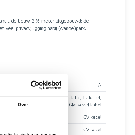
 vanuit de bouw 2 ½ meter uitgebouwd; de
veel privacy; ligging nabij (wandel)park,
A
Mechanische ventilatie, tv kabel,
Over
Glasvezel kabel
CV ketel
CV ketel
 media te bieden en om ons