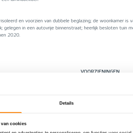
eïsoleerd en voorzien van dubbele beglazing; de woonkamer is
elegen in een autovrije binnenstraat; heerlijk besloten tuin met 
jnen 2020.
VOORZIENINGEN
Woonhuis
Energielabel
Eengezinswoning
Voorzieningen
Details
Tussenwoning
Verwarming
2000
 van cookies
Warm water
Bestaande bouw
ent en advertenties te personaliseren, om functies voor social