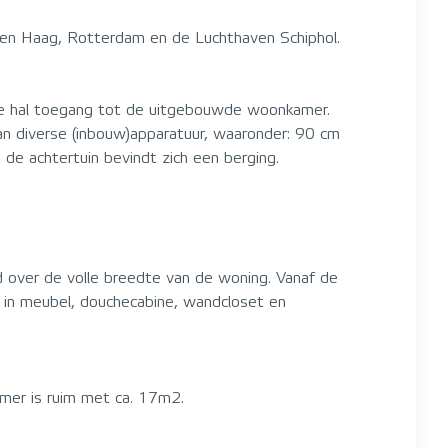
Den Haag, Rotterdam en de Luchthaven Schiphol.
 de hal toegang tot de uitgebouwde woonkamer.
an diverse (inbouw)apparatuur, waaronder: 90 cm
n de achtertuin bevindt zich een berging.
d over de volle breedte van de woning. Vanaf de
 in meubel, douchecabine, wandcloset en
amer is ruim met ca. 17m2.