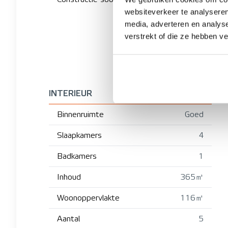
websiteverkeer te analyseren
media, adverteren en analys
verstrekt of die ze hebben v
INTERIEUR
Binnenruimte
Goed
Slaapkamers
4
Badkamers
1
Inhoud
365㎥
Woonoppervlakte
116㎡
Aantal
5