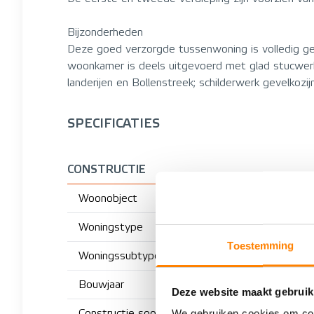
Bijzonderheden
Deze goed verzorgde tussenwoning is volledig g
woonkamer is deels uitgevoerd met glad stucwerk; g
landerijen en Bollenstreek; schilderwerk gevelkozi
SPECIFICATIES
CONSTRUCTIE
Woonobject
Woningstype
Toestemming
Woningssubtype
Bouwjaar
Deze website maakt gebruik
Constructie soort
We gebruiken cookies om cont