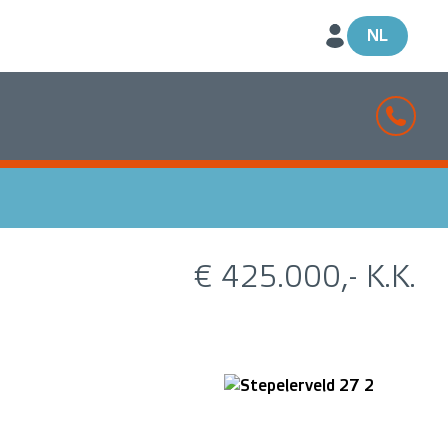
NL
€ 425.000,- K.K.