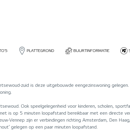
TO'S
PLATTEGROND
BUURTINFORMATIE
 Getsewoud-zuid is deze uitgebouwde eengezinswoning gelegen. 
oning.
etsewoud. Ook speelgelegenheid voor kinderen, scholen, sportfa
-net is op 5 minuten loopafstand bereikbaar met een directe ve
ieuw-Vennep zijn er verbindingen richting Amsterdam, Den Haag
rhout’ gelegen op een paar minuten loopafstand.