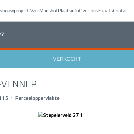
wbouwproject Van Marishof
Plaatsinfo
Over ons
Expats
Contact
27
VERKOCHT
-VENNEP
115㎡
Perceeloppervlakte