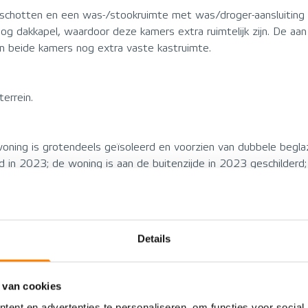
schotten en een was-/stookruimte met was/droger-aansluiting 
og dakkapel, waardoor deze kamers extra ruimtelijk zijn. De aa
en beide kamers nog extra vaste kastruimte.
errein.
 woning is grotendeels geïsoleerd en voorzien van dubbele begl
 in 2023; de woning is aan de buitenzijde in 2023 geschilderd;
de woning is grotendeels voorzien van glad stucwerk.
Details
VOORZIENINGEN
 van cookies
Woonhuis
Energielabel
ent en advertenties te personaliseren, om functies voor social