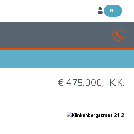
NL
€ 475.000,- K.K.