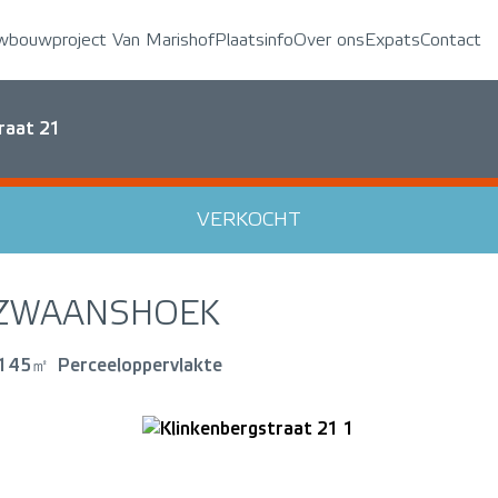
wbouwproject Van Marishof
Plaatsinfo
Over ons
Expats
Contact
raat 21
VERKOCHT
ZWAANSHOEK
145㎡
Perceeloppervlakte