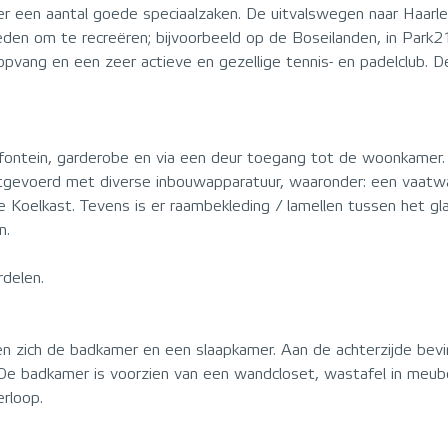
der een aantal goede speciaalzaken. De uitvalswegen naar Haa
ijkheden om te recreëren; bijvoorbeeld op de Boseilanden, in P
pvang en een zeer actieve en gezellige tennis- en padelclub. D
 fontein, garderobe en via een deur toegang tot de woonkamer.
tgevoerd met diverse inbouwapparatuur, waaronder: een vaatwa
se Koelkast. Tevens is er raambekleding / lamellen tussen het 
n.
delen.
en zich de badkamer en een slaapkamer. Aan de achterzijde be
g. De badkamer is voorzien van een wandcloset, wastafel in meu
rloop.