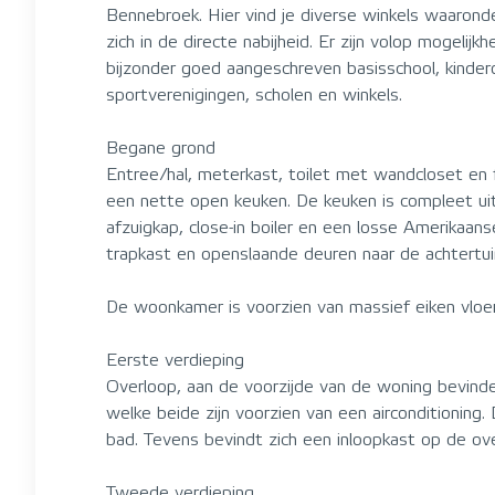
Bennebroek. Hier vind je diverse winkels waaron
zich in de directe nabijheid. Er zijn volop mogel
bijzonder goed aangeschreven basisschool, kindero
sportverenigingen, scholen en winkels.
Begane grond
Entree/hal, meterkast, toilet met wandcloset en
een nette open keuken. De keuken is compleet ui
afzuigkap, close-in boiler en een losse Amerikaan
trapkast en openslaande deuren naar de achtertui
De woonkamer is voorzien van massief eiken vloer
Eerste verdieping
Overloop, aan de voorzijde van de woning bevind
welke beide zijn voorzien van een airconditionin
bad. Tevens bevindt zich een inloopkast op de ove
Tweede verdieping