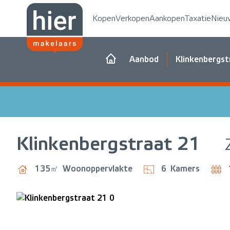
Kopen
Verkopen
Aankopen
Taxatie
Nieu
Aanbod
Klinkenbergst
Klinkenbergstraat
21
135㎡
Woonoppervlakte
6
Kamers