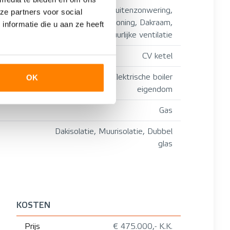
tv kabel, Buitenzonwering,
ze partners voor social
Airconditioning, Dakraam,
nformatie die u aan ze heeft
Natuurlijke ventilatie
CV ketel
CV ketel, Elektrische boiler
OK
eigendom
Gas
Dakisolatie, Muurisolatie, Dubbel
glas
KOSTEN
Prijs
€ 475.000,- K.K.