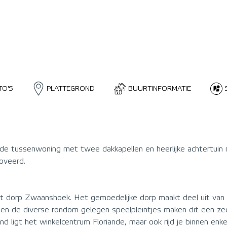
TO'S
PLATTEGROND
BUURTINFORMATIE
de tussenwoning met twee dakkapellen en heerlijke achtertuin 
oveerd.
 het dorp Zwaanshoek. Het gemoedelijke dorp maakt deel uit v
en de diverse rondom gelegen speelpleintjes maken dit een zee
tand ligt het winkelcentrum Floriande, maar ook rijd je binnen e