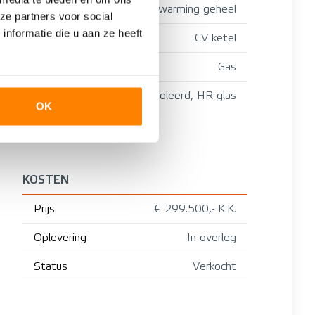
CV ketel, Vloerverwarming geheel
ze partners voor social
nformatie die u aan ze heeft
CV ketel
Gas
Volledig geïsoleerd, HR glas
OK
KOSTEN
Prijs
€ 299.500,- K.K.
Oplevering
In overleg
Status
Verkocht