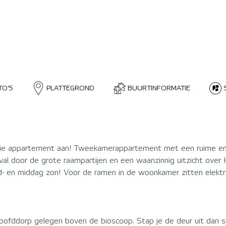
TO'S
PLATTEGROND
BUURTINFORMATIE
oie appartement aan! Tweekamerappartement met een ruime en
al door de grote raampartijen en een waanzinnig uitzicht over
tend- en middag zon! Voor de ramen in de woonkamer zitten elek
fddorp gelegen boven de bioscoop. Stap je de deur uit dan sta