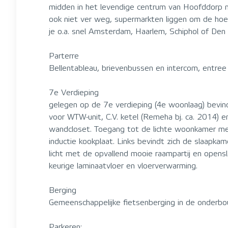
midden in het levendige centrum van Hoofddorp me
ook niet ver weg, supermarkten liggen om de hoe
je o.a. snel Amsterdam, Haarlem, Schiphol of Den H
Parterre
Bellentableau, brievenbussen en intercom, entree v
7e Verdieping
gelegen op de 7e verdieping (4e woonlaag) bevind
voor WTW-unit, C.V. ketel (Remeha bj. ca. 2014) 
wandcloset. Toegang tot de lichte woonkamer met
inductie kookplaat. Links bevindt zich de slaapka
licht met de opvallend mooie raampartij en opens
keurige laminaatvloer en vloerverwarming.
Berging
Gemeenschappelijke fietsenberging in de onderbo
Parkeren: