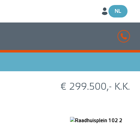
NL
€ 299.500,- K.K.