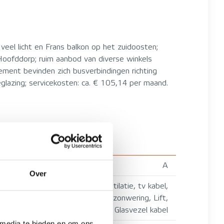
eel licht en Frans balkon op het zuidoosten;
Hoofddorp; ruim aanbod van diverse winkels
ement bevinden zich busverbindingen richting
glazing; servicekosten: ca. € 105,14 per maand.
A
Over
Mechanische ventilatie, tv kabel,
Buitenzonwering, Lift,
FRANS_BALKON, Glasvezel kabel
 media te bieden en om ons