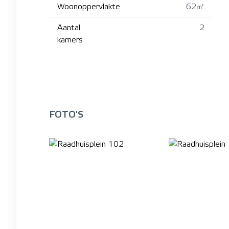
Woonoppervlakte
62㎡
Aantal
2
kamers
FOTO'S