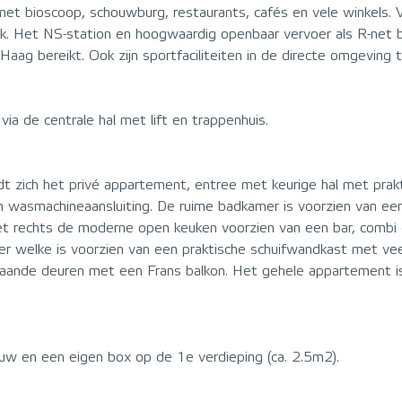
t bioscoop, schouwburg, restaurants, cafés en vele winkels. Vo
k. Het NS-station en hoogwaardig openbaar vervoer als R-net 
aag bereikt. Ook zijn sportfaciliteiten in de directe omgeving t
ia de centrale hal met lift en trappenhuis.
t zich het privé appartement, entree met keurige hal met prak
en wasmachineaansluiting. De ruime badkamer is voorzien van ee
 rechts de moderne open keuken voorzien van een bar, combi o
mer welke is voorzien van een praktische schuifwandkast met vee
laande deuren met een Frans balkon. Het gehele appartement is
uw en een eigen box op de 1e verdieping (ca. 2.5m2).