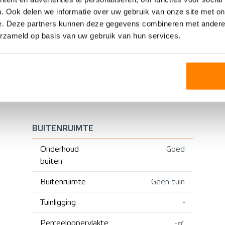
2012
Verwarming
. Ook delen we informatie over uw gebruik van onze site met on
Bestaande bouw
e. Deze partners kunnen deze gegevens combineren met andere i
Warm water
erzameld op basis van uw gebruik van hun services.
CV ketel
Isolatie
BUITENRUIMTE
Onderhoud
Goed
buiten
Buitenruimte
Geen tuin
Tuinligging
-
Perceeloppervlakte
-㎡