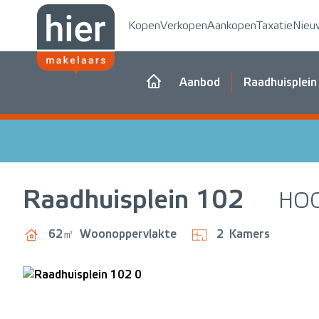
Kopen
Verkopen
Aankopen
Taxatie
Nieu
Aanbod
Raadhuisplein
Raadhuisplein
102
HO
62㎡
Woonoppervlakte
2
Kamers