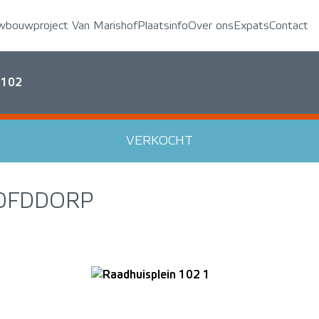
wbouwproject Van Marishof
Plaatsinfo
Over ons
Expats
Contact
 102
VERKOCHT
OFDDORP