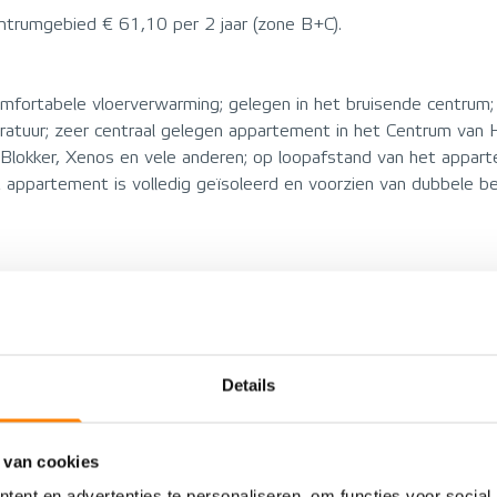
ntrumgebied € 61,10 per 2 jaar (zone B+C).
mfortabele vloerverwarming; gelegen in het bruisende centrum; v
atuur; zeer centraal gelegen appartement in het Centrum van 
Blokker, Xenos en vele anderen; op loopafstand van het appart
t appartement is volledig geïsoleerd en voorzien van dubbele be
VOORZIENINGEN
Appartement
Energielabel
Details
Portiekflat
Voorzieningen
-
 van cookies
ent en advertenties te personaliseren, om functies voor social