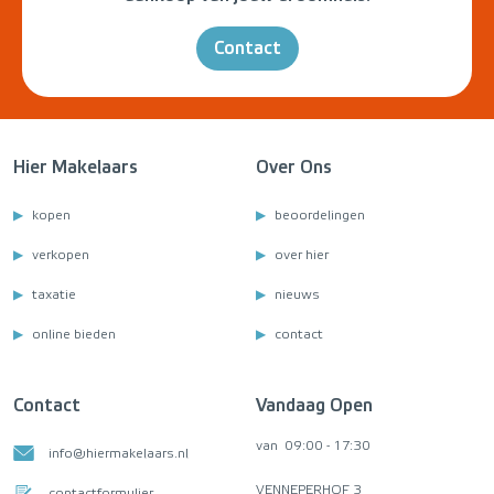
Contact
Hier Makelaars
Over Ons
kopen
beoordelingen
verkopen
over hier
taxatie
nieuws
online bieden
contact
Contact
Vandaag Open
van
09:00 - 17:30
info@hiermakelaars.nl
VENNEPERHOF 3
contactformulier