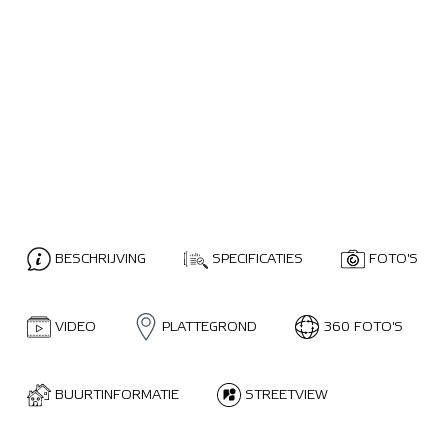
BESCHRIJVING
SPECIFICATIES
FOTO'S
VIDEO
PLATTEGROND
360 FOTO'S
BUURTINFORMATIE
STREETVIEW