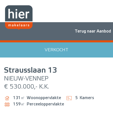
Terug naar Aanbod
VERKOCHT
Strausslaan
13
NIEUW-VENNEP
€ 530.000,- K.K.
131㎡
Woonoppervlakte
5
Kamers
159㎡
Perceeloppervlakte