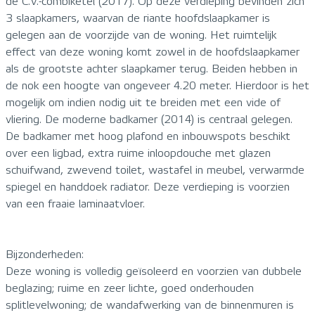
de C.V.-combiketel (2017). Op deze verdieping bevinden zich
3 slaapkamers, waarvan de riante hoofdslaapkamer is
gelegen aan de voorzijde van de woning. Het ruimtelijk
effect van deze woning komt zowel in de hoofdslaapkamer
als de grootste achter slaapkamer terug. Beiden hebben in
de nok een hoogte van ongeveer 4.20 meter. Hierdoor is het
mogelijk om indien nodig uit te breiden met een vide of
vliering. De moderne badkamer (2014) is centraal gelegen.
De badkamer met hoog plafond en inbouwspots beschikt
over een ligbad, extra ruime inloopdouche met glazen
schuifwand, zwevend toilet, wastafel in meubel, verwarmde
spiegel en handdoek radiator. Deze verdieping is voorzien
van een fraaie laminaatvloer.
Bijzonderheden:
Deze woning is volledig geïsoleerd en voorzien van dubbele
beglazing; ruime en zeer lichte, goed onderhouden
splitlevelwoning; de wandafwerking van de binnenmuren is