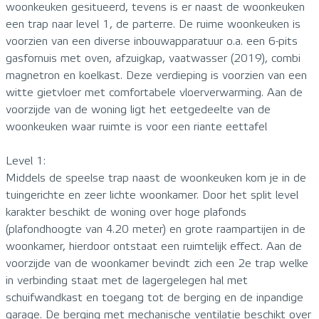
woonkeuken gesitueerd, tevens is er naast de woonkeuken
een trap naar level 1, de parterre. De ruime woonkeuken is
voorzien van een diverse inbouwapparatuur o.a. een 6-pits
gasfornuis met oven, afzuigkap, vaatwasser (2019), combi
magnetron en koelkast. Deze verdieping is voorzien van een
witte gietvloer met comfortabele vloerverwarming. Aan de
voorzijde van de woning ligt het eetgedeelte van de
woonkeuken waar ruimte is voor een riante eettafel
Level 1:
Middels de speelse trap naast de woonkeuken kom je in de
tuingerichte en zeer lichte woonkamer. Door het split level
karakter beschikt de woning over hoge plafonds
(plafondhoogte van 4.20 meter) en grote raampartijen in de
woonkamer, hierdoor ontstaat een ruimtelijk effect. Aan de
voorzijde van de woonkamer bevindt zich een 2e trap welke
in verbinding staat met de lagergelegen hal met
schuifwandkast en toegang tot de berging en de inpandige
garage. De berging met mechanische ventilatie beschikt over