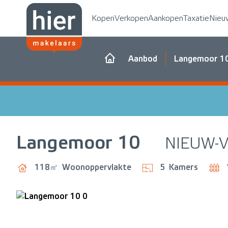
Kopen
Verkopen
Aankopen
Taxatie
Nieu
Aanbod
Langemoor 1
Langemoor
10
NIEUW-
118㎡
Woonoppervlakte
5
Kamers