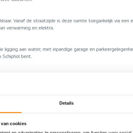
kbaar. Vanaf de straatzijde is deze ruimte toegankelijk via een 
van verwarming en elektra.
aaie ligging aan water; met inpandige garage en parkeergelegenhe
 Schiphol bent.
VOORZIENINGEN
Details
Woonhuis
Energielabel
Eengezinswoning
Voorzieningen
 van cookies
Tussenwoning
ent en advertenties te personaliseren, om functies voor social