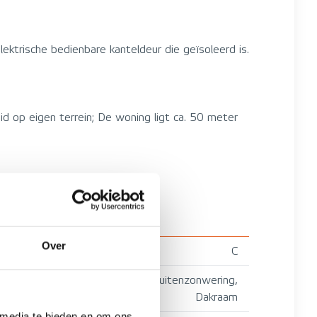
elektrische bedienbare kanteldeur die geïsoleerd is.
id op eigen terrein; De woning ligt ca. 50 meter
Over
C
tv kabel, Buitenzonwering,
Dakraam
 media te bieden en om ons