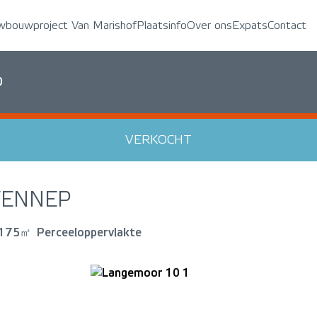
wbouwproject Van Marishof
Plaatsinfo
Over ons
Expats
Contact
0
VERKOCHT
VENNEP
175㎡
Perceeloppervlakte