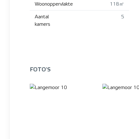
Woonoppervlakte
118㎡
Aantal
5
kamers
FOTO'S