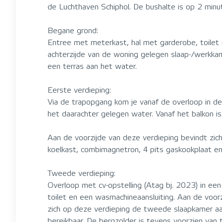
de Luchthaven Schiphol. De bushalte is op 2 minu
Begane grond:
Entree met meterkast, hal met garderobe, toilet 
achterzijde van de woning gelegen slaap-/werkkame
een terras aan het water.
Eerste verdieping:
Via de trapopgang kom je vanaf de overloop in de 
het daarachter gelegen water. Vanaf het balkon is 
Aan de voorzijde van deze verdieping bevindt zic
koelkast, combimagnetron, 4 pits gaskookplaat en
Tweede verdieping:
Overloop met cv-opstelling (Atag bj. 2023) in ee
toilet en een wasmachineaansluiting. Aan de voorz
zich op deze verdieping de tweede slaapkamer aan
bereikbaar. De bergzolder is tevens voorzien van