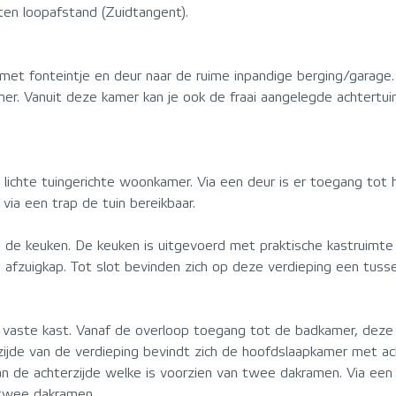
ten loopafstand (Zuidtangent).
met fonteintje en deur naar de ruime inpandige berging/garage
r. Vanuit deze kamer kan je ook de fraai aangelegde achtertuin
lichte tuingerichte woonkamer. Via een deur is er toegang tot h
via een trap de tuin bereikbaar.
h de keuken. De keuken is uitgevoerd met praktische kastruimt
 afzuigkap. Tot slot bevinden zich op deze verdieping een tuss
n vaste kast. Vanaf de overloop toegang tot de badkamer, deze
ijde van de verdieping bevindt zich de hoofdslaapkamer met ach
 de achterzijde welke is voorzien van twee dakramen. Via een 
 twee dakramen.