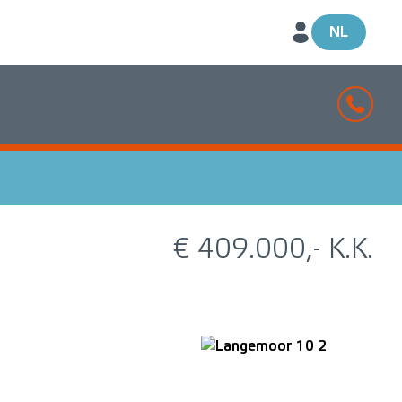
NL
€ 409.000,- K.K.