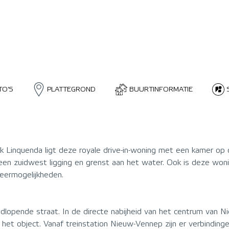
TO'S
PLATTEGROND
BUURTINFORMATIE
 Linquenda ligt deze royale drive-in-woning met een kamer op 
een zuidwest ligging en grenst aan het water. Ook is deze won
keermogelijkheden.
lopende straat. In de directe nabijheid van het centrum van Ni
n het object. Vanaf treinstation Nieuw-Vennep zijn er verbindi