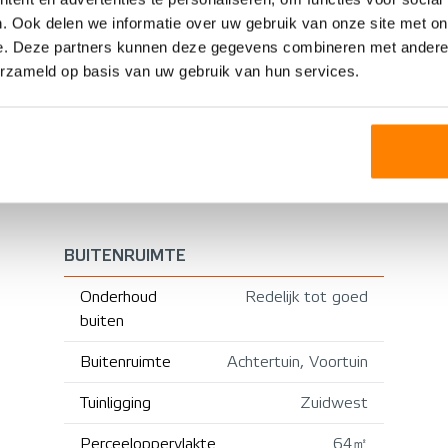
Verwarming
. Ook delen we informatie over uw gebruik van onze site met on
1972
e. Deze partners kunnen deze gegevens combineren met andere i
Warm water
Bestaande bouw
erzameld op basis van uw gebruik van hun services.
CV ketel
Isolatie
BUITENRUIMTE
Onderhoud
Redelijk tot goed
buiten
Buitenruimte
Achtertuin, Voortuin
Tuinligging
Zuidwest
Perceeloppervlakte
64㎡