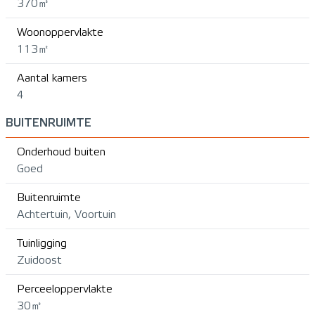
370㎥
Woonoppervlakte
113㎡
Aantal kamers
4
BUITENRUIMTE
Onderhoud buiten
Goed
Buitenruimte
Achtertuin, Voortuin
Tuinligging
Zuidoost
Perceeloppervlakte
30㎡