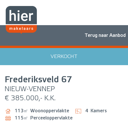
Terug naar Aanbod
VERKOCHT
Frederiksveld
67
NIEUW-VENNEP
€ 385.000,- K.K.
113㎡
Woonoppervlakte
4
Kamers
115㎡
Perceeloppervlakte