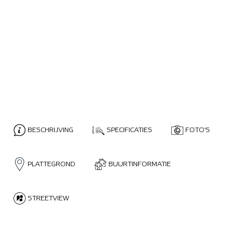
BESCHRIJVING
SPECIFICATIES
FOTO'S
PLATTEGROND
BUURTINFORMATIE
STREETVIEW