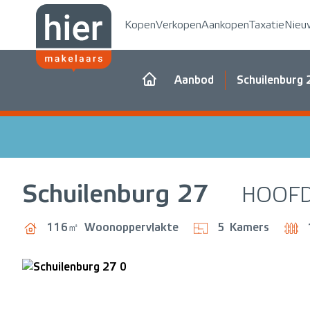
Kopen
Verkopen
Aankopen
Taxatie
Nieu
Aanbod
Schuilenburg 
Schuilenburg
27
HOOF
116㎡
Woonoppervlakte
5
Kamers