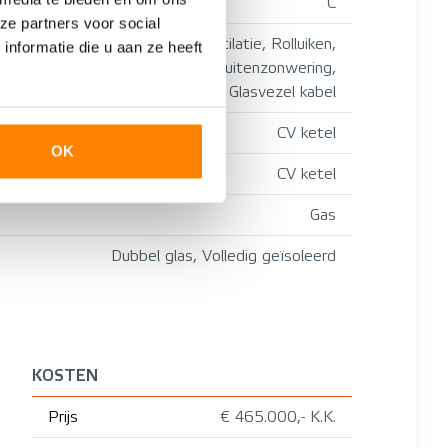
C
ze partners voor social
Mechanische ventilatie, Rolluiken,
nformatie die u aan ze heeft
tv kabel, Buitenzonwering,
Dakraam, Glasvezel kabel
CV ketel
OK
CV ketel
Gas
Dubbel glas, Volledig geïsoleerd
KOSTEN
Prijs
€ 465.000,- K.K.