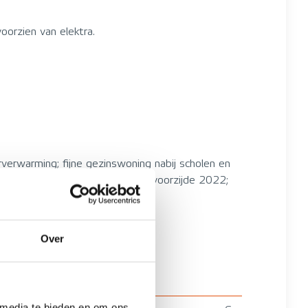
oorzien van elektra.
verwarming; fijne gezinswoning nabij scholen en
olluik; buitenschilderwerk 2016, voorzijde 2022;
Over
 media te bieden en om ons