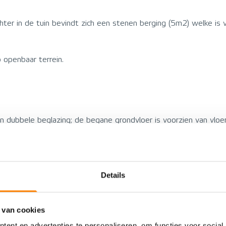
hter in de tuin bevindt zich een stenen berging (5m2) welke is v
 openbaar terrein.
n dubbele beglazing; de begane grondvloer is voorzien van vloer
 verdieping aan de voorzijde zijn voorzien van een elektrisch r
Details
VOORZIENINGEN
 van cookies
ent en advertenties te personaliseren, om functies voor social