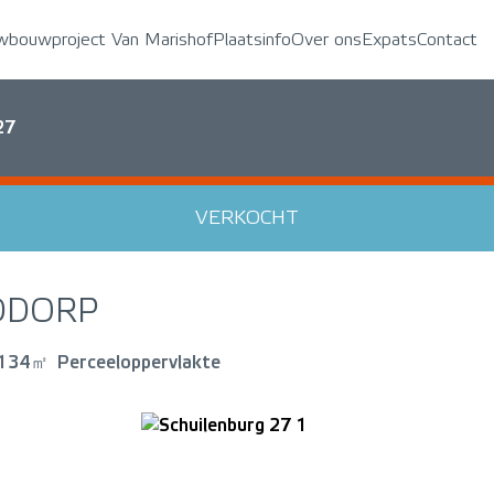
wbouwproject Van Marishof
Plaatsinfo
Over ons
Expats
Contact
27
VERKOCHT
DDORP
134㎡
Perceeloppervlakte