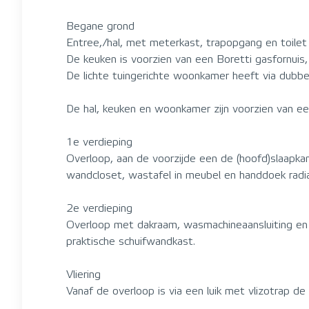
Begane grond
Entree,/hal, met meterkast, trapopgang en toile
De keuken is voorzien van een Boretti gasfornuis,
De lichte tuingerichte woonkamer heeft via dubbel
De hal, keuken en woonkamer zijn voorzien van een
1e verdieping
Overloop, aan de voorzijde een de (hoofd)slaapk
wandcloset, wastafel in meubel en handdoek radia
2e verdieping
Overloop met dakraam, wasmachineaansluiting en 
praktische schuifwandkast.
Vliering
Vanaf de overloop is via een luik met vlizotrap de