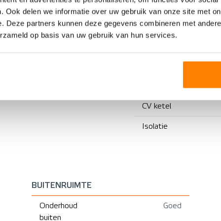
Woonhuis
Energielabel
. Ook delen we informatie over uw gebruik van onze site met on
Eengezinswoning
Voorzieningen
e. Deze partners kunnen deze gegevens combineren met andere i
erzameld op basis van uw gebruik van hun services.
Tussenwoning
1989
Verwarming
Bestaande bouw
Warm water
CV ketel
Isolatie
BUITENRUIMTE
Onderhoud
Goed
buiten