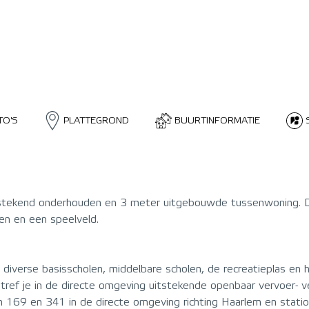
TO'S
PLATTEGROND
BUURTINFORMATIE
tstekend onderhouden en 3 meter uitgebouwde tussenwoning. Dez
len en een speelveld.
 diverse basisscholen, middelbare scholen, de recreatieplas en
 tref je in de directe omgeving uitstekende openbaar vervoer-
n 169 en 341 in de directe omgeving richting Haarlem en stati