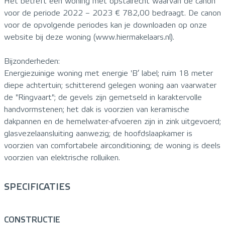
Het betreft een woning met opstalrecht waarvan de canon
voor de periode 2022 – 2023 € 782,00 bedraagt. De canon
voor de opvolgende periodes kan je downloaden op onze
website bij deze woning (www.hiermakelaars.nl).
Bijzonderheden:
Energiezuinige woning met energie 'B’ label; ruim 18 meter
diepe achtertuin; schitterend gelegen woning aan vaarwater
de "Ringvaart"; de gevels zijn gemetseld in karaktervolle
handvormstenen; het dak is voorzien van keramische
dakpannen en de hemelwater-afvoeren zijn in zink uitgevoerd;
glasvezelaansluiting aanwezig; de hoofdslaapkamer is
voorzien van comfortabele airconditioning; de woning is deels
voorzien van elektrische rolluiken.
SPECIFICATIES
CONSTRUCTIE