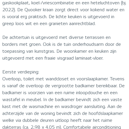
gaskookplaat, koel-/vriescombinatie en een heteluchtoven (bj.
2022). De Quooker kraan zorgt direct voor kokend water en
is vooral erg praktisch. De lichte keuken is uitgevoerd in
greep loos wit en een granieten aanrechtblad.
De achtertuin is uitgevoerd met diverse terrassen en
borders met groen. Ook is de tuin onderhoudsarm door de
toepassing van kunstgras. De woonkamer en keuken zijn
uitgevoerd met een fraaie visgraad laminaat-vloer.
Eerste verdieping:
Overloop, toilet met wandcloset en voorslaapkamer. Tevens
is vanaf de overloop de vergrootte badkamer bereikbaar. De
badkamer is voorzien van een ruime inloopdouche en een
wastafel in meubel. In de badkamer bevindt zich een vaste
kast met de wasmachine en wasdroger aansluiting. Aan de
achterzijde van de woning bevindt zich de hoofdslaapkamer
welke via dubbele deuren uitloop heeft naar het ruime
dakterras (ca. 2,98 x 4.05 m). Comfortabele airconditioning