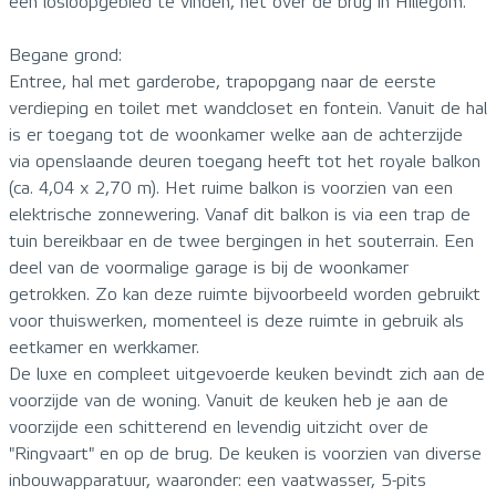
een losloopgebied te vinden, net over de brug in Hillegom.
Begane grond:
Entree, hal met garderobe, trapopgang naar de eerste
verdieping en toilet met wandcloset en fontein. Vanuit de hal
is er toegang tot de woonkamer welke aan de achterzijde
via openslaande deuren toegang heeft tot het royale balkon
(ca. 4,04 x 2,70 m). Het ruime balkon is voorzien van een
elektrische zonnewering. Vanaf dit balkon is via een trap de
tuin bereikbaar en de twee bergingen in het souterrain. Een
deel van de voormalige garage is bij de woonkamer
getrokken. Zo kan deze ruimte bijvoorbeeld worden gebruikt
voor thuiswerken, momenteel is deze ruimte in gebruik als
eetkamer en werkkamer.
De luxe en compleet uitgevoerde keuken bevindt zich aan de
voorzijde van de woning. Vanuit de keuken heb je aan de
voorzijde een schitterend en levendig uitzicht over de
"Ringvaart" en op de brug. De keuken is voorzien van diverse
inbouwapparatuur, waaronder: een vaatwasser, 5-pits