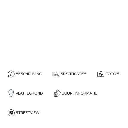
BESCHRIJVING
SPECIFICATIES
FOTO'S
PLATTEGROND
BUURTINFORMATIE
STREETVIEW