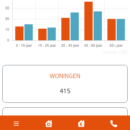
Source: CBS
WONINGEN
415
INWONERS