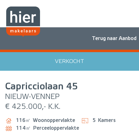
Terug naar Aanbod
VERKOCHT
Capricciolaan
45
NIEUW-VENNEP
€ 425.000,- K.K.
116㎡
Woonoppervlakte
5
Kamers
114㎡
Perceeloppervlakte