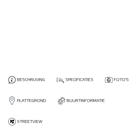
BESCHRIJVING
SPECIFICATIES
FOTO'S
PLATTEGROND
BUURTINFORMATIE
STREETVIEW