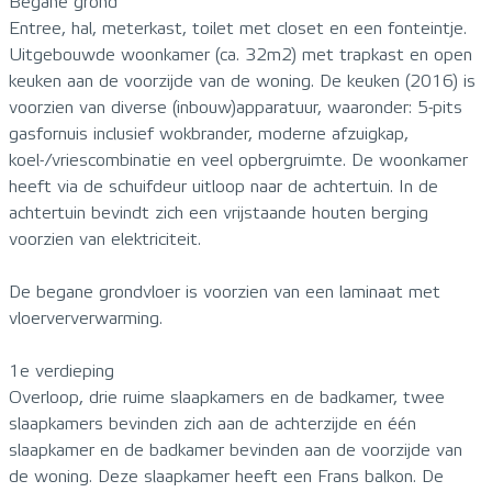
Begane grond
Entree, hal, meterkast, toilet met closet en een fonteintje.
Uitgebouwde woonkamer (ca. 32m2) met trapkast en open
keuken aan de voorzijde van de woning. De keuken (2016) is
voorzien van diverse (inbouw)apparatuur, waaronder: 5-pits
gasfornuis inclusief wokbrander, moderne afzuigkap,
koel-/vriescombinatie en veel opbergruimte. De woonkamer
heeft via de schuifdeur uitloop naar de achtertuin. In de
achtertuin bevindt zich een vrijstaande houten berging
voorzien van elektriciteit.
De begane grondvloer is voorzien van een laminaat met
vloerververwarming.
1e verdieping
Overloop, drie ruime slaapkamers en de badkamer, twee
slaapkamers bevinden zich aan de achterzijde en één
slaapkamer en de badkamer bevinden aan de voorzijde van
de woning. Deze slaapkamer heeft een Frans balkon. De