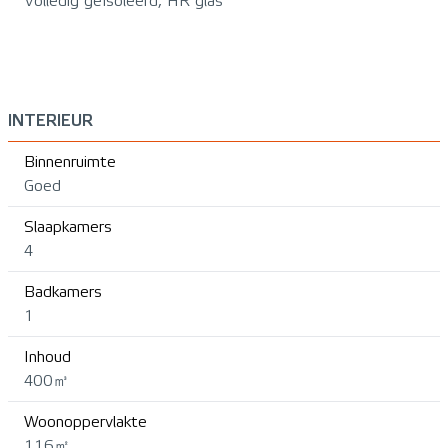
Volledig geïsoleerd, HR glas
INTERIEUR
Binnenruimte
Goed
Slaapkamers
4
Badkamers
1
Inhoud
400㎥
Woonoppervlakte
116㎡