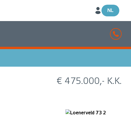
NL
€ 475.000,- K.K.