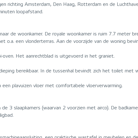
ngen richting Amsterdam, Den Haag, Rotterdam en de Luchthaven 
inuten loopafstand.
naar de woonkamer. De royale woonkamer is ruim 7.7 meter bree
 met o.a. een vlonderterras. Aan de voorzijde van de woning bev
-oven. Het aanrechtblad is uitgevoerd in het graniet.
eping bereikbaar. In de tussenhal bevindt zich het toilet met 
n een plavuizen vloer met comfortabele vloerverwarming.
e 3 slaapkamers (waarvan 2 voorzien met airco). De badkamer
ligbad.
chineaansluiting, een praktische wastafel in meubelen en de 