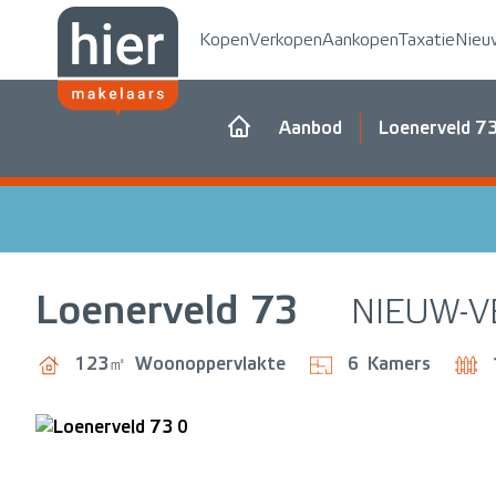
Kopen
Verkopen
Aankopen
Taxatie
Nieu
Aanbod
Loenerveld 7
Loenerveld
73
NIEUW-V
123㎡
Woonoppervlakte
6
Kamers