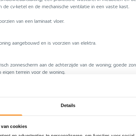
h de cv-ketel en de mechanische ventilatie in een vaste kast.
orzien van een laminaat vloer.
oning aangebouwd en is voorzien van elektra.
trisch zonnescherm aan de achterzijde van de woning; goede zonl
 eigen terrein voor de woning.
Details
VOORZIENINGEN
Woonhuis
Energielabel
 van cookies
Eengezinswoning
Voorzieningen
ent en advertenties te personaliseren, om functies voor social