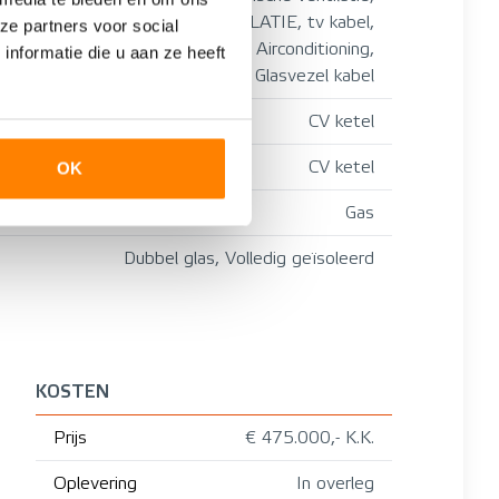
ALARMINSTALLATIE, tv kabel,
ze partners voor social
Buitenzonwering, Airconditioning,
nformatie die u aan ze heeft
Glasvezel kabel
CV ketel
CV ketel
OK
Gas
Dubbel glas, Volledig geïsoleerd
KOSTEN
Prijs
€ 475.000,- K.K.
Oplevering
In overleg