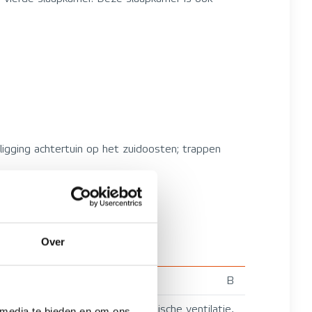
igging achtertuin op het zuidoosten; trappen
Over
B
Mechanische ventilatie,
 media te bieden en om ons