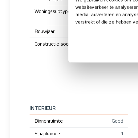
websiteverkeer te analyseren
Woningssubtype
GESCHA
media, adverteren en analys
verstrekt of die ze hebben v
Bouwjaar
Constructie soort
INTERIEUR
Binnenruimte
Goed
Slaapkamers
4