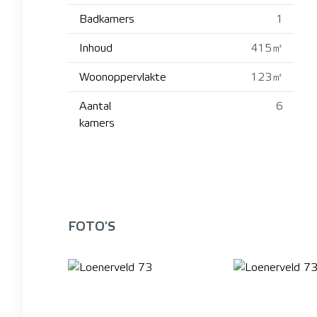
Badkamers
1
Inhoud
415㎥
Woonoppervlakte
123㎡
Aantal
6
kamers
FOTO'S