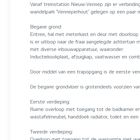
Vanaf treinstation Nieuw-Vennep zijn er verbindi
wandelpark ‘Venneperhout’ gelegen op een paar m
Begane grond:
Entree, hal met meterkast en deur met doorloop 
is er uitloop naar de fraai aangelegde achtertuin
met diverse inbouwapparatuur, waaronder:
Inductiekookplaat, afzuigkap, vaatwasser en combi
Door middel van een trapopgang is de eerste verdi
De begane grondvloer is grotendeels voorzien va
Eerste verdieping:
Ruime overloop met toegang tot de badkamer en d
wastafelmeubel, handdoek radiator, toilet en een 
Tweede verdieping:
Overloop met toegang tot de wasruimte met wasma