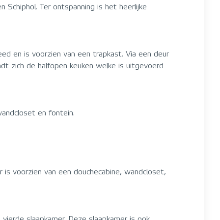
Schiphol. Ter ontspanning is het heerlijke
d en is voorzien van een trapkast. Via een deur
indt zich de halfopen keuken welke is uitgevoerd
wandcloset en fontein.
 is voorzien van een douchecabine, wandcloset,
vierde slaapkamer. Deze slaapkamer is ook