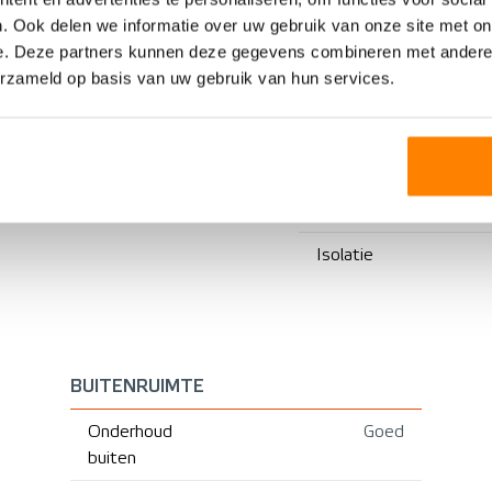
. Ook delen we informatie over uw gebruik van onze site met on
KELDE TWEE ONDER
e. Deze partners kunnen deze gegevens combineren met andere i
EEN KAPWONING
erzameld op basis van uw gebruik van hun services.
2001
Verwarming
Bestaande bouw
Warm water
CV ketel
Isolatie
BUITENRUIMTE
Onderhoud
Goed
buiten