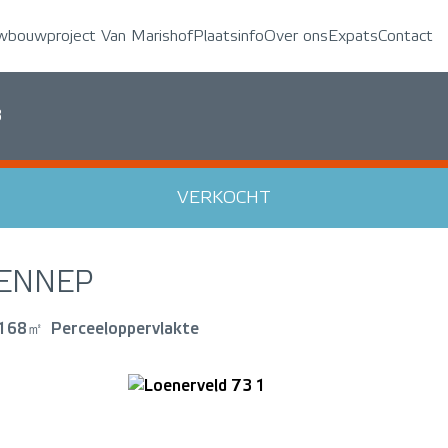
wbouwproject Van Marishof
Plaatsinfo
Over ons
Expats
Contact
3
VERKOCHT
ENNEP
168㎡
Perceeloppervlakte