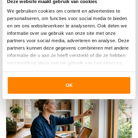
Deze website maakt gebruik van cookies
Waarom kleine huizen aan populariteit
We gebruiken cookies om content en advertenties te
winnen
personaliseren, om functies voor social media te bieden
en om ons websiteverkeer te analyseren. Ook delen we
Waarom de vraag naar kleine woningen groeitDe
informatie over uw gebruik van onze site met onze
woningmarkt staat al jaren onder druk. Prijzen zijn
partners voor social media, adverteren en analyse. Deze
de afgelopen decennia flink gestegen, en de
beschikb
partners kunnen deze gegevens combineren met andere
informatie die u aan ze heeft verstrekt of die ze hebben
Lees deze blog
verzameld op basis van uw gebruik van hun services.
OK