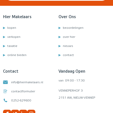
Hier Makelaars
Over Ons
kopen
beoordelingen
verkopen
over hier
taxatie
nieuws
online bieden
contact
Contact
Vandaag Open
van
09:00 - 17:30
info@hiermakelaars.nl
VENNEPERHOF 3
contactformulier
2151 AW, NIEUW-VENNEP
0252-629600