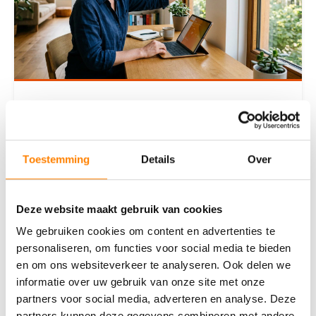
Slimme technologie: wat levert een
smart home je op?
Toestemming
Details
Over
Wat is een smart home precies?Een smart home is
een woning waarin apparaten en systemen met
elkaar zijn verbonden via internet. Je bedient ze op
afsta
Deze website maakt gebruik van cookies
We gebruiken cookies om content en advertenties te
Lees deze blog
personaliseren, om functies voor social media te bieden
en om ons websiteverkeer te analyseren. Ook delen we
informatie over uw gebruik van onze site met onze
partners voor social media, adverteren en analyse. Deze
partners kunnen deze gegevens combineren met andere