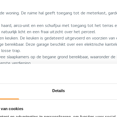
n de woning. De ruime hal geeft toegang tot de meterkast, gard
 haard, airco-unit en een schuifpui met toegang tot het terras 
tuurlijk licht en een fraai uitzicht over het perceel.
n keuken. De keuken is gedateerd uitgevoerd en voorzien van e
e bereikbaar. Deze garage beschikt over een elektrische kantel
 losse trap.
twee slaapkamers op de begane grond bereikbaar, waaronder de
erste verdieping.
el, douche, ligbad en aansluiting voor de wasmachine.
rloop met veel bergruimte achter het knieschot. Daarnaast bevi
Details
irca 1.665 m² en wordt omringd door een groene tuin met volop 
 van cookies
byisten of het creëren van meerdere zitplekken rondom de woni
ent en advertenties te personaliseren, om functies voor social