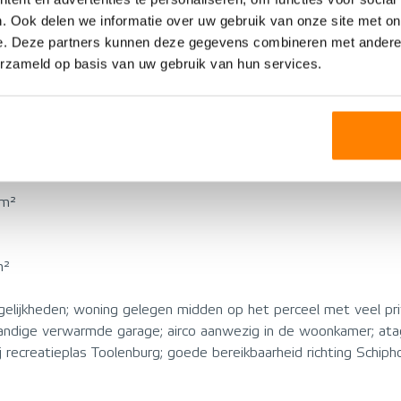
g op eigen terrein voor meerdere auto’s.
. Ook delen we informatie over uw gebruik van onze site met on
e. Deze partners kunnen deze gegevens combineren met andere i
erzameld op basis van uw gebruik van hun services.
sche ruimte en is voorzien van een elektrische kanteldeur, een
665 m²
 m²
m²
ijkheden; woning gelegen midden op het perceel met veel priv
ndige verwarmde garage; airco aanwezig in de woonkamer; atag 
j recreatieplas Toolenburg; goede bereikbaarheid richting Schi