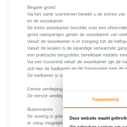
Begane grond
Via het ruime voorterrein bereikt u de entree va
en de woonkamer.
De lichte woonkamer beschikt over een sfeervolle
grote raampartijen geniet de woonkamer van veel na
Vanuit de woonkamer is er toegang tot de halfope
Vanuit de keuken is de inpandige verwarmde garag
een praktische bergzolder, bereikbaar middels een
Via een tussenhal vanuit de woonkamer zijn de 
zich hier de badkamer en de trapopgang naar de e
De badkamer is uitgevoerd met een toilet, wastaf
Eerste verdieping
De eerste verdieping beschikt over een royale ove
Toestemming
Buitenruimte
De woning is gelegen op een royaal perceel van c
Deze website maakt gebruik
er volop mogelijkheden voor tuinliefhebbers, hob
We gebruiken cookies om cont