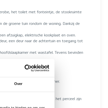
erobe, het toilet met fonteintje, de stookruimte
en de groene tuin rondom de woning. Dankzij de
en afzuigkap, elektrische kookplaat en oven.
deur, een deur naar de achtertuin en toegang tot
 hoofdslaapkamer met wastafel. Tevens bevinden
ndt zich hier een ruime slaapkamer.
Over
privacy. Dankzij de omvang van het perceel zijn
ng.
 media te bieden en om ons