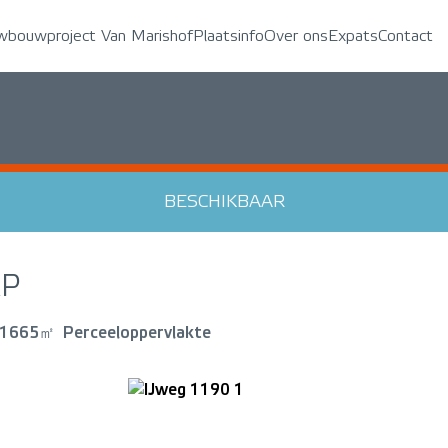
wbouwproject Van Marishof
Plaatsinfo
Over ons
Expats
Contact
BESCHIKBAAR
P
1665㎡
Perceeloppervlakte