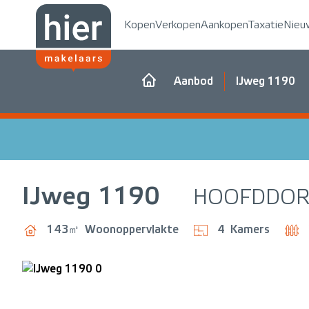
Kopen
Verkopen
Aankopen
Taxatie
Nieu
Aanbod
IJweg 1190
IJweg
1190
HOOFDDOR
143㎡
Woonoppervlakte
4
Kamers