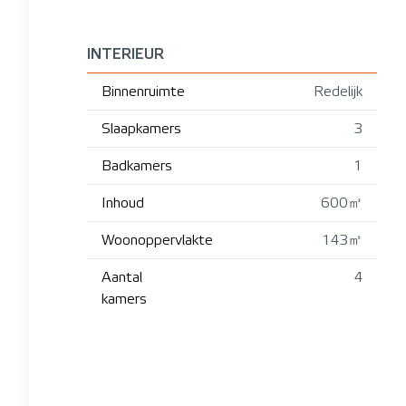
INTERIEUR
Binnenruimte
Redelijk
Slaapkamers
3
Badkamers
1
Inhoud
600㎥
Woonoppervlakte
143㎡
Aantal
4
kamers