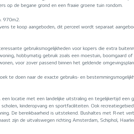
rs op de begane grond en een fraaie groene tuin rondom.
a. 970m2.
ens te koop aangeboden, dit perceel wordt separaat aangebod
eressante gebruiksmogelijkheden voor kopers die extra buitenr
de woning, hobbymatig gebruik zoals een moestuin, boomgaard of
et wonen, voor zover passend binnen het geldende omgevingsplan
oek te doen naar de exacte gebruiks- en bestemmingsmogelij
en locatie met een landelijke uitstraling en tegelijkertijd een
 scholen, kinderopvang en sportfaciliteiten. Ook recreatiegebie
ning. De bereikbaarheid is uitstekend. Bushaltes met R-net ver
naast zijn de uitvalswegen richting Amsterdam, Schiphol, Haar