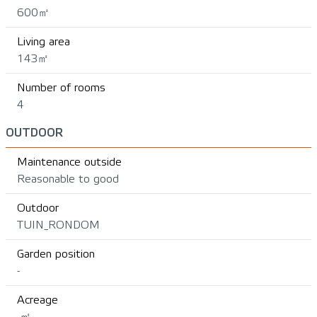
600㎥
Living area
143㎡
Number of rooms
4
OUTDOOR
Maintenance outside
Reasonable to good
Outdoor
TUIN_RONDOM
Garden position
-
Acreage
-㎡