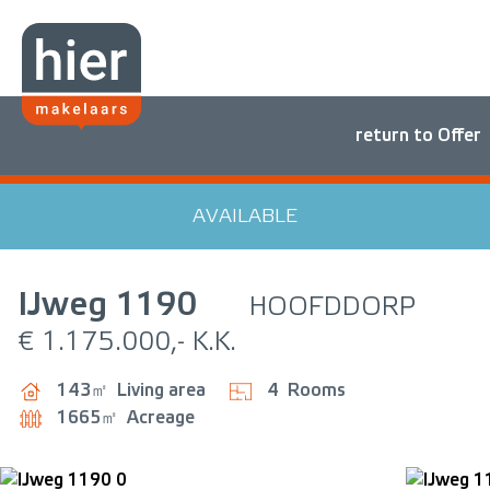
return to Offer
AVAILABLE
IJweg
1190
HOOFDDORP
€ 1.175.000,- K.K.
143㎡
Living area
4
Rooms
1665㎡
Acreage