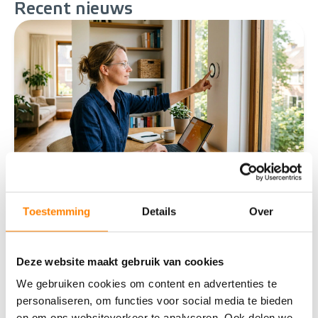
Recent
nieuws
Toestemming
Details
Over
Slimme technologie: wat levert een
smart home je op?
Deze website maakt gebruik van cookies
Wat is een smart home precies?Een smart home is
een woning waarin apparaten en systemen met
We gebruiken cookies om content en advertenties te
elkaar zijn verbonden via internet. Je bedient ze op
personaliseren, om functies voor social media te bieden
afsta
en om ons websiteverkeer te analyseren. Ook delen we