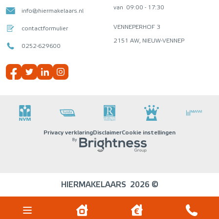
van
09:00 - 17:30
info@hiermakelaars.nl
VENNEPERHOF 3
contactformulier
2151 AW, NIEUW-VENNEP
0252-629600
Privacy verklaring
Disclaimer
Cookie instellingen
HIERMAKELAARS
2026 ©