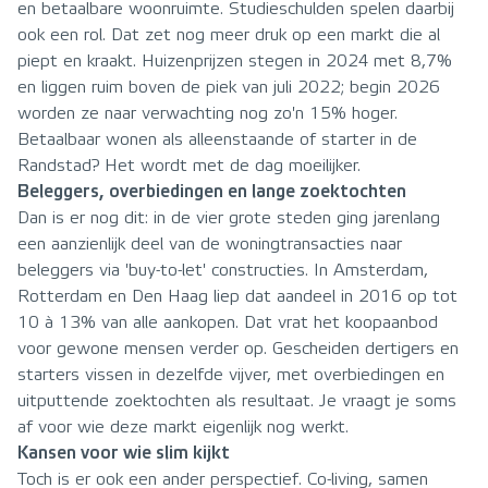
en betaalbare woonruimte. Studieschulden spelen daarbij
ook een rol. Dat zet nog meer druk op een markt die al
piept en kraakt. Huizenprijzen stegen in 2024 met 8,7%
en liggen ruim boven de piek van juli 2022; begin 2026
worden ze naar verwachting nog zo'n 15% hoger.
Betaalbaar wonen als alleenstaande of starter in de
Randstad? Het wordt met de dag moeilijker.
Beleggers, overbiedingen en lange zoektochten
Dan is er nog dit: in de vier grote steden ging jarenlang
een aanzienlijk deel van de woningtransacties naar
beleggers via 'buy-to-let' constructies. In Amsterdam,
Rotterdam en Den Haag liep dat aandeel in 2016 op tot
10 à 13% van alle aankopen. Dat vrat het koopaanbod
voor gewone mensen verder op. Gescheiden dertigers en
starters vissen in dezelfde vijver, met overbiedingen en
uitputtende zoektochten als resultaat. Je vraagt je soms
af voor wie deze markt eigenlijk nog werkt.
Kansen voor wie slim kijkt
Toch is er ook een ander perspectief. Co-living, samen