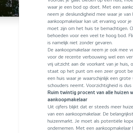
Voordat je gaat bieden op een huis, mo
waar je een bod op doet. Met een aank
neem je deskundigheid mee waar je van k
aankoopmakelaar kan uit ervaring voor j
moet zijn om het huis te bemachtigen. O
behoeden voor een veel te hoog bod. Fl
is namelijk niet zonder gevaren.
De aankoopmakelaar neem je ook mee voo
voor de recente verbouwing wel een ver
vrij uitzicht aan de voorkant van je huis,
staat op het punt om een zeer groot bed
een huis waar je waarschijnlijk een grote
schouders neemt. Voorzichtigheid is dus
Ruim twintig procent van alle huizen
aankoopmakelaar
Uit cijfers blijkt dat er steeds meer hui
van een aankoopmakelaar. De belangrijks
huizenmarkt. Je moet als potentiële koper
ondernemen. Met een aankoopmakelaar k