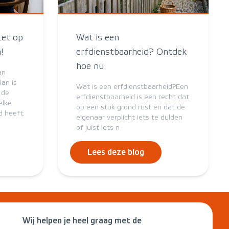
Let op
Wat is een
!
erfdienstbaarheid? Ontdek
hoe nu
an
an is
Wat is een erfdienstbaarheid?Een
 de
erfdienstbaarheid is een recht dat
elke
op een stuk grond rust en dat de
 heeft:
eigenaar verplicht iets te dulden
of juist iets n
Lees deze blog
Wij helpen je heel graag met de