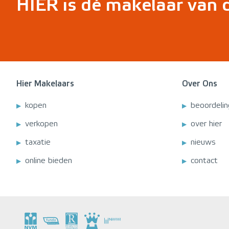
HIER is dé makelaar van
Hier Makelaars
Over Ons
kopen
beoordeli
verkopen
over hier
taxatie
nieuws
online bieden
contact