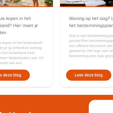
uis kopen in het
Woning op het oog? 
nland? Hier moet je
het bestemmingsplan
tten
Wat is een bestemmingspl
precies?Een bestemmingspl
s kopen in het buitenland?
een officieel document van
et je op lettenEen woning
gemeente. Het legt vast w
n het buitenland trekt
bestemming een stuk grond
meer Nederlanders aan. Of
roomt van een
s deze blog
Lees deze blog