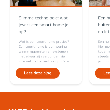
Slimme technologie: wat
Een h
levert een smart home je
buite
op?
op le
Wat is een smart home precies?
Een hui
Een smart home is een woning
Hier mo
waarin apparaten en systemen
kopen i
met elkaar zijn verbonden via
steeds 
internet. Je bedient ze op afsta
je nu d
Lees deze blog
Lee