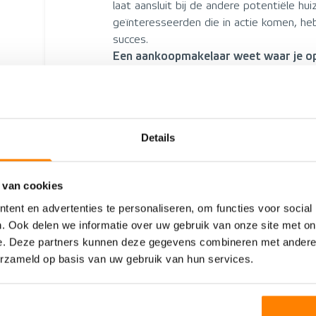
laat aansluit bij de andere potentiële hu
geïnteresseerden die in actie komen, h
succes.
Een aankoopmakelaar weet waar je o
De kennis van de lokale huizenmarkt is 
aankoopmakelaar. Je wilt bijvoorbeeld ee
de makelaar weet dat de bouwkwaliteit 
de aankoopmakelaar weet dat er op kort
Details
nieuwbouwproject start in de buurt waar 
makelaar weet veel van de huizen in zijn
kun je als potentiële koper baat bij hebb
 van cookies
Overbieden op deze krappe markt is nie
ent en advertenties te personaliseren, om functies voor social
De aankoopmakelaar kijkt verder dan de 
. Ook delen we informatie over uw gebruik van onze site met on
bijvoorbeeld overbieden, maar gaat in dat
e. Deze partners kunnen deze gegevens combineren met andere i
het huis wel lukken? De aankoopmakelaar
erzameld op basis van uw gebruik van hun services.
hoog bod neer te leggen. Een huis kopen
bedrag moet je niet willen. Het huis moe
blok aan het been worden. Wat als je h
verkopen?