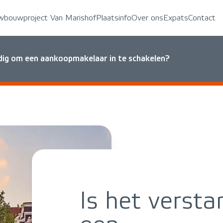
wbouwproject Van Marishof
Plaatsinfo
Over ons
Expats
Contact
ndig om een aankoopmakelaar in te schakelen?
Is het verst