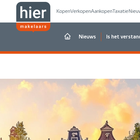
Kopen
Verkopen
Aankopen
Taxatie
Nieu
Nieuws
Is het versta