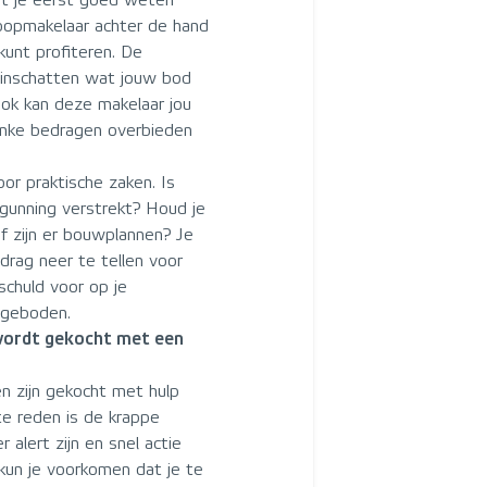
et je eerst goed weten
oopmakelaar achter de hand
unt profiteren. De
e inschatten wat jouw bod
ok kan deze makelaar jou
inke bedragen overbieden
r praktische zaken. Is
gunning verstrekt? Houd je
 of zijn er bouwplannen? Je
rag neer te tellen voor
 schuld voor op je
 geboden.
 wordt gekocht met een
zen zijn gekocht met hulp
te reden is de krappe
 alert zijn en snel actie
un je voorkomen dat je te