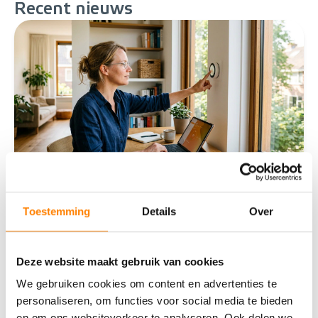
Recent
nieuws
Toestemming
Details
Over
Slimme technologie: wat levert een
smart home je op?
Deze website maakt gebruik van cookies
Wat is een smart home precies?Een smart home is
een woning waarin apparaten en systemen met
We gebruiken cookies om content en advertenties te
elkaar zijn verbonden via internet. Je bedient ze op
personaliseren, om functies voor social media te bieden
afsta
en om ons websiteverkeer te analyseren. Ook delen we