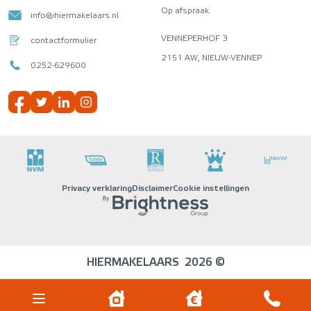
Op afspraak
info@hiermakelaars.nl
VENNEPERHOF 3
contactformulier
2151 AW, NIEUW-VENNEP
0252-629600
Privacy verklaring
Disclaimer
Cookie instellingen
HIERMAKELAARS
2026 ©