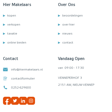
Hier Makelaars
Over Ons
kopen
beoordelingen
verkopen
over hier
taxatie
nieuws
online bieden
contact
Contact
Vandaag Open
van
09:00 - 17:30
info@hiermakelaars.nl
VENNEPERHOF 3
contactformulier
2151 AW, NIEUW-VENNEP
0252-629600