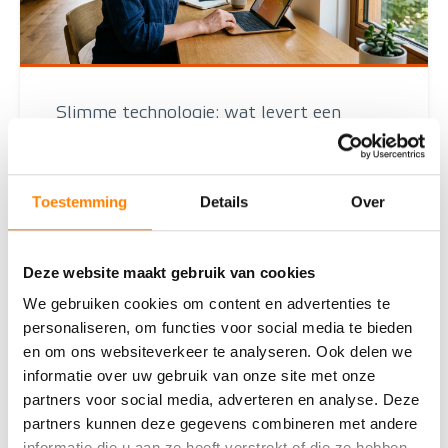
Slimme technologie: wat levert een
smart home je op?
Wat is een smart home precies?Een smart home is
een woning waarin apparaten en systemen met
Toestemming
Details
Over
elkaar zijn verbonden via internet. Je bedient ze op
afsta
Deze website maakt gebruik van cookies
Lees deze blog
We gebruiken cookies om content en advertenties te
personaliseren, om functies voor social media te bieden
en om ons websiteverkeer te analyseren. Ook delen we
informatie over uw gebruik van onze site met onze
partners voor social media, adverteren en analyse. Deze
partners kunnen deze gegevens combineren met andere
informatie die u aan ze heeft verstrekt of die ze hebben