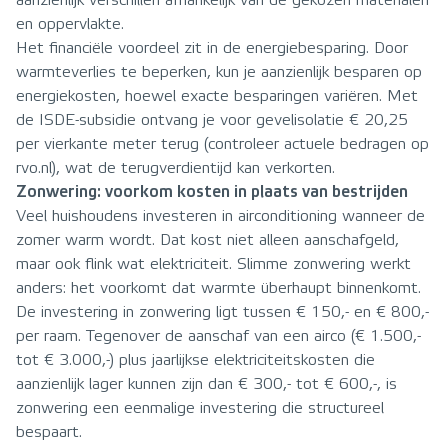
aanzienlijk verschillen afhankelijk van de gekozen materialen
en oppervlakte.
Het financiële voordeel zit in de energiebesparing. Door
warmteverlies te beperken, kun je aanzienlijk besparen op
energiekosten, hoewel exacte besparingen variëren. Met
de ISDE-subsidie ontvang je voor gevelisolatie € 20,25
per vierkante meter terug (controleer actuele bedragen op
rvo.nl), wat de terugverdientijd kan verkorten.
Zonwering: voorkom kosten in plaats van bestrijden
Veel huishoudens investeren in airconditioning wanneer de
zomer warm wordt. Dat kost niet alleen aanschafgeld,
maar ook flink wat elektriciteit. Slimme zonwering werkt
anders: het voorkomt dat warmte überhaupt binnenkomt.
De investering in zonwering ligt tussen € 150,- en € 800,-
per raam. Tegenover de aanschaf van een airco (€ 1.500,-
tot € 3.000,-) plus jaarlijkse elektriciteitskosten die
aanzienlijk lager kunnen zijn dan € 300,- tot € 600,-, is
zonwering een eenmalige investering die structureel
bespaart.