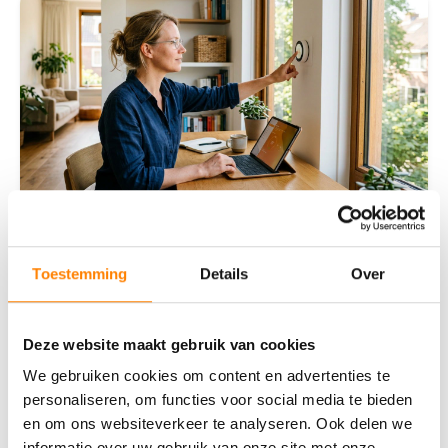
Slimme technologie: wat levert een
Toestemming
Details
Over
smart home je op?
Wat is een smart home precies?Een smart home is
Deze website maakt gebruik van cookies
een woning waarin apparaten en systemen met
elkaar zijn verbonden via internet. Je bedient ze op
We gebruiken cookies om content en advertenties te
afsta
personaliseren, om functies voor social media te bieden
en om ons websiteverkeer te analyseren. Ook delen we
Lees deze blog
informatie over uw gebruik van onze site met onze