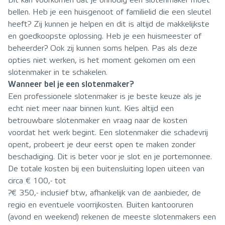
Dit kan voorkomen dat je onnodig een slotenmaker moet
bellen. Heb je een huisgenoot of familielid die een sleutel
heeft? Zij kunnen je helpen en dit is altijd de makkelijkste
en goedkoopste oplossing. Heb je een huismeester of
beheerder? Ook zij kunnen soms helpen. Pas als deze
opties niet werken, is het moment gekomen om een
slotenmaker in te schakelen.
Wanneer bel je een slotenmaker?
Een professionele slotenmaker is je beste keuze als je
echt niet meer naar binnen kunt. Kies altijd een
betrouwbare slotenmaker en vraag naar de kosten
voordat het werk begint. Een slotenmaker die schadevrij
opent, probeert je deur eerst open te maken zonder
beschadiging. Dit is beter voor je slot en je portemonnee.
De totale kosten bij een buitensluiting lopen uiteen van
circa € 100,- tot
?€ 350,- inclusief btw, afhankelijk van de aanbieder, de
regio en eventuele voorrijkosten. Buiten kantooruren
(avond en weekend) rekenen de meeste slotenmakers een