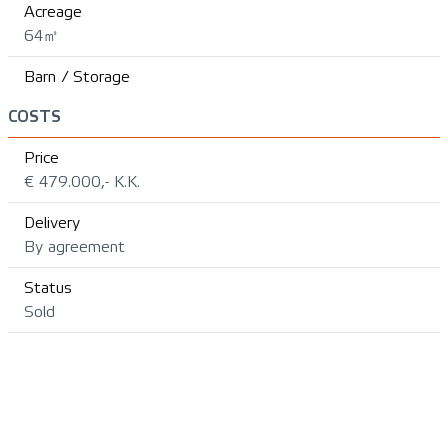
Acreage
64㎡
Barn / Storage
COSTS
Price
€ 479.000,- K.K.
Delivery
By agreement
Status
Sold