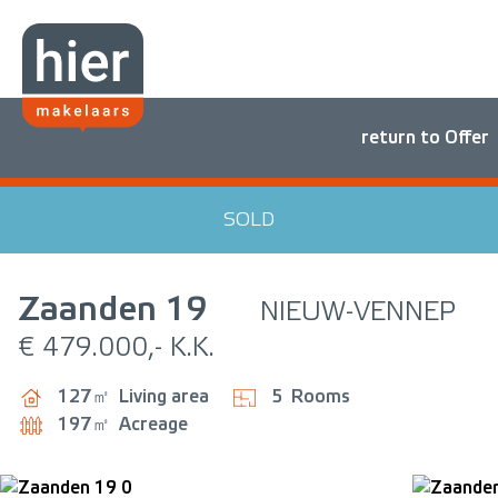
return to Offer
SOLD
Zaanden
19
NIEUW-VENNEP
€ 479.000,- K.K.
127㎡
Living area
5
Rooms
197㎡
Acreage