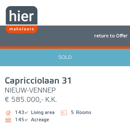
return to Offer
SOLD
Capricciolaan
31
NIEUW-VENNEP
€ 585.000,- K.K.
143㎡
Living area
5
Rooms
145㎡
Acreage