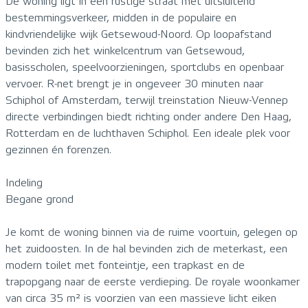
De woning ligt in een rustige straat met uitsluitend
bestemmingsverkeer, midden in de populaire en
kindvriendelijke wijk Getsewoud-Noord. Op loopafstand
bevinden zich het winkelcentrum van Getsewoud,
basisscholen, speelvoorzieningen, sportclubs en openbaar
vervoer. R-net brengt je in ongeveer 30 minuten naar
Schiphol of Amsterdam, terwijl treinstation Nieuw-Vennep
directe verbindingen biedt richting onder andere Den Haag,
Rotterdam en de luchthaven Schiphol. Een ideale plek voor
gezinnen én forenzen.
Indeling
Begane grond
Je komt de woning binnen via de ruime voortuin, gelegen op
het zuidoosten. In de hal bevinden zich de meterkast, een
modern toilet met fonteintje, een trapkast en de
trapopgang naar de eerste verdieping. De royale woonkamer
van circa 35 m² is voorzien van een massieve licht eiken