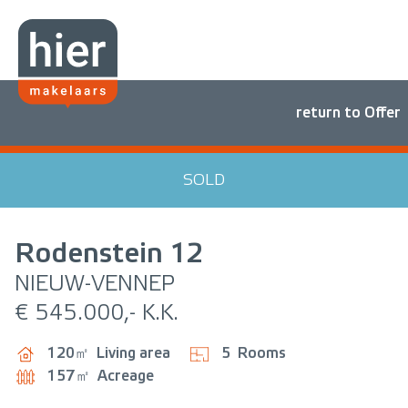
return to Offer
SOLD
Rodenstein
12
NIEUW-VENNEP
€ 545.000,- K.K.
120㎡
Living area
5
Rooms
157㎡
Acreage