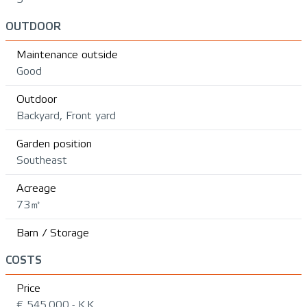
OUTDOOR
Maintenance outside
Good
Outdoor
Backyard, Front yard
Garden position
Southeast
Acreage
73㎡
Barn / Storage
COSTS
Price
€ 545.000,- K.K.