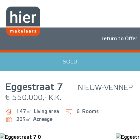
return to Offer
SOLD
Eggestraat
7
NIEUW-VENNEP
€ 550.000,- K.K.
147㎡
Living area
6
Rooms
209㎡
Acreage