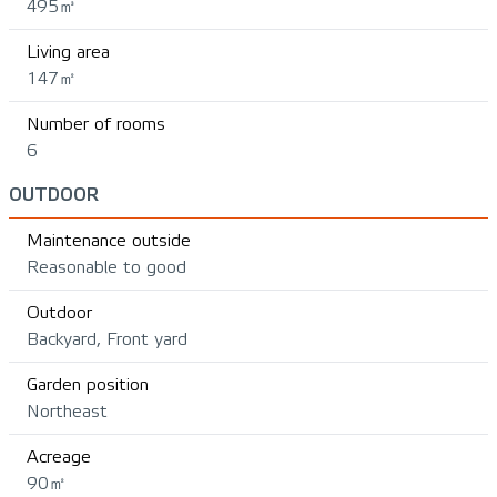
495㎥
Living area
147㎡
Number of rooms
6
OUTDOOR
Maintenance outside
Reasonable to good
Outdoor
Backyard, Front yard
Garden position
Northeast
Acreage
90㎡