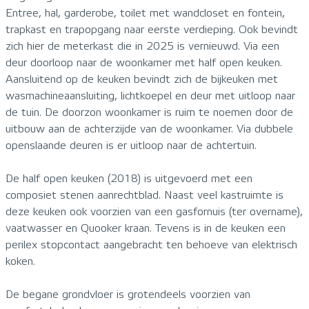
Entree, hal, garderobe, toilet met wandcloset en fontein,
trapkast en trapopgang naar eerste verdieping. Ook bevindt
zich hier de meterkast die in 2025 is vernieuwd. Via een
deur doorloop naar de woonkamer met half open keuken.
Aansluitend op de keuken bevindt zich de bijkeuken met
wasmachineaansluiting, lichtkoepel en deur met uitloop naar
de tuin. De doorzon woonkamer is ruim te noemen door de
uitbouw aan de achterzijde van de woonkamer. Via dubbele
openslaande deuren is er uitloop naar de achtertuin.
De half open keuken (2018) is uitgevoerd met een
composiet stenen aanrechtblad. Naast veel kastruimte is
deze keuken ook voorzien van een gasfornuis (ter overname),
vaatwasser en Quooker kraan. Tevens is in de keuken een
perilex stopcontact aangebracht ten behoeve van elektrisch
koken.
De begane grondvloer is grotendeels voorzien van