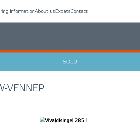
uring information
About us
Expats
Contact
5
SOLD
W-VENNEP