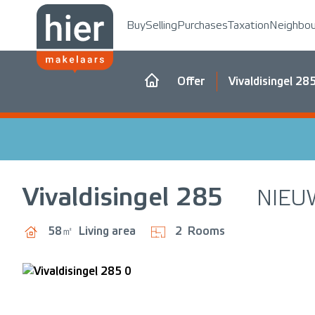
Buy
Selling
Purchases
Taxation
Neighbo
Offer
Vivaldisingel 28
Vivaldisingel
285
NIEU
58㎡
Living area
2
Rooms