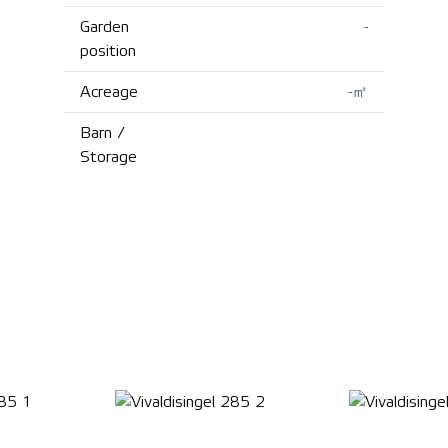
Garden
-
position
Acreage
-㎡
Barn /
Storage