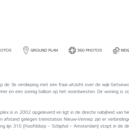
HOTOS
GROUND PLAN
360 PHOTOS
NEI
op de 3e verdieping met een fraai uitzicht over de wijk Getsew
er en een zonnig balkon op het noordwesten. De woning is zow
ex is in 2002 opgeleverd en ligt in de directe nabijheid van 
ten afstand gelegen treinstation Nieuw-Vennep zijn er verbindi
ng lijn 310 (Hoofddorp – Schiphol – Amsterdam) stopt in de dir