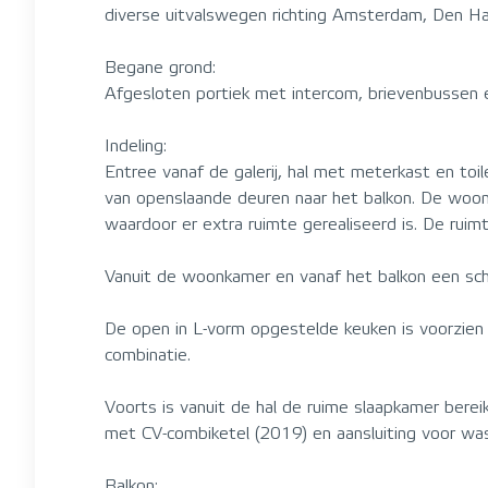
diverse uitvalswegen richting Amsterdam, Den H
Begane grond:
Afgesloten portiek met intercom, brievenbussen e
Indeling:
Entree vanaf de galerij, hal met meterkast en to
van openslaande deuren naar het balkon. De woon
waardoor er extra ruimte gerealiseerd is. De ruim
Vanuit de woonkamer en vanaf het balkon een schi
De open in L-vorm opgestelde keuken is voorzien 
combinatie.
Voorts is vanuit de hal de ruime slaapkamer bere
met CV-combiketel (2019) en aansluiting voor wa
Balkon: