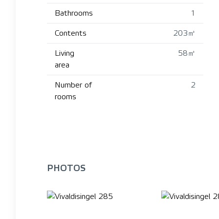
Bathrooms
1
Contents
203㎥
Living
58㎡
area
Number of
2
rooms
PHOTOS