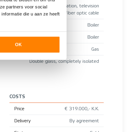
Mechanical ventilation, television
ze partners voor social
cable, Fiber optic cable
nformatie die u aan ze heeft
Boiler
Boiler
OK
Gas
Double glass, completely isolated
COSTS
Price
€ 319.000,- K.K.
Delivery
By agreement