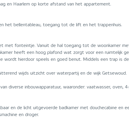
aag en Haarlem op korte afstand van het appartement.
n het bellentableau, toegang tot de lift en het trappenhuis.
ilet met fonteintje. Vanuit de hal toegang tot de woonkamer m
kamer heeft een hoog plafond wat zorgt voor een ruimtelijk ge
te wordt hierdoor speels en goed benut. Middels een trap is de 
tterend wijds uitzicht over waterpartij en de wijk Getsewoud.
van diverse inbouwapparatuur, waaronder: vaatwasser, oven, 4-p
ikbaar en de licht uitgevoerde badkamer met douchecabine en e
smachine en droger.