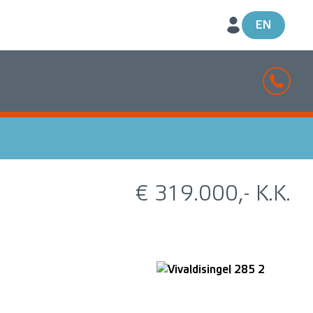
EN
€ 319.000,- K.K.