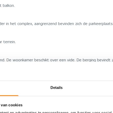
 balkon.
er in het complex, aangrenzend bevinden zich de parkeerplaatsen
 terrein.
d. De woonkamer beschikt over een vide. De berging bevindt z
Details
PROVISIONS
 van cookies
Apartment
Energy label
ent en advertenties te personaliseren, om functies voor social