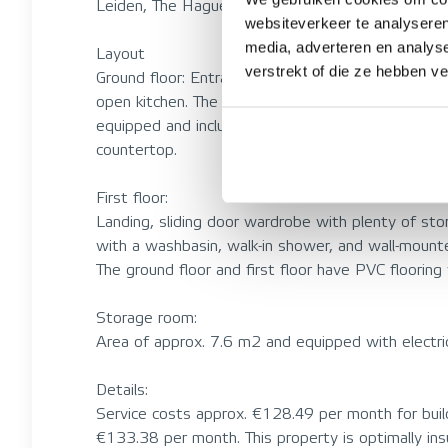
Leiden, The Hague, Rotterdam, and Schiphol Airpo
websiteverkeer te analyseren
media, adverteren en analys
Layout
verstrekt of die ze hebben v
Ground floor: Entrance hall with meter cupboard, 
open kitchen. The bright living room faces the gar
equipped and includes a dishwasher, combination mi
countertop.
First floor:
Landing, sliding door wardrobe with plenty of s
with a washbasin, walk-in shower, and wall-mounte
The ground floor and first floor have PVC flooring
Storage room:
Area of approx. 7.6 m2 and equipped with electric
Details:
Service costs approx. €128.49 per month for build
€133.38 per month. This property is optimally ins