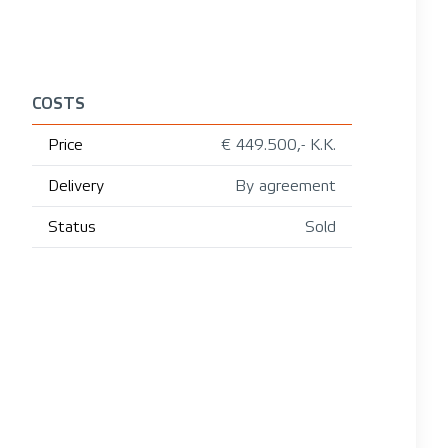
COSTS
Price
€ 449.500,- K.K.
Delivery
By agreement
Status
Sold