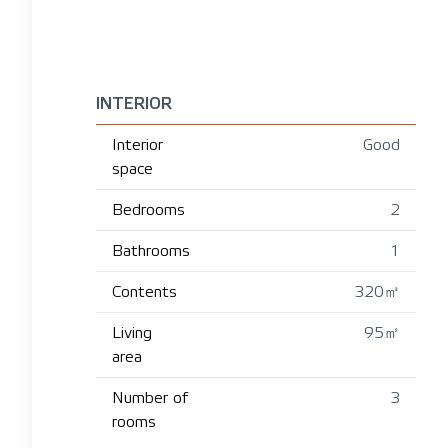
INTERIOR
Interior
Good
space
Bedrooms
2
Bathrooms
1
Contents
320㎥
Living
95㎡
area
Number of
3
rooms