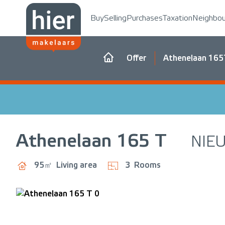
Buy
Selling
Purchases
Taxation
Neighbo
Offer
Athenelaan 16
Athenelaan
165 T
NIE
95㎡
Living area
3
Rooms