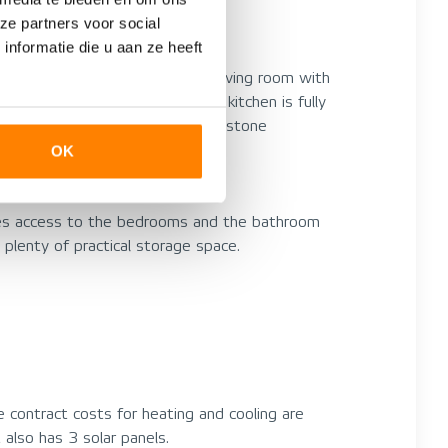
ze partners voor social
nformatie die u aan ze heeft
 hall, you walk through to the living room with
ated on the entrance side. The kitchen is fully
r. The kitchen also has a natural stone
OK
ides access to the bedrooms and the bathroom
plenty of practical storage space.
 contract costs for heating and cooling are
also has 3 solar panels.