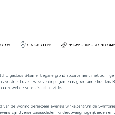
HOTOS
GROUND PLAN
NEIGHBOURHOOD INFORMA
jk licht, gasloos 3-kamer begane grond appartement met zonnige
is verdeeld over twee verdiepingen en is goed onderhouden. B
aan zowel de voor- als achterzijde.
d van de woning bereikbaar evenals winkelcentrum de Symfoni
evens zijn diverse basisscholen, kinderopvangmogelijkheden en 