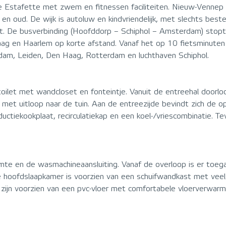
 Estafette met zwem en fitnessen faciliteiten. Nieuw-Vennep i
 en oud. De wijk is autoluw en kindvriendelijk, met slechts be
t. De busverbinding (Hoofddorp – Schiphol – Amsterdam) stopt o
ag en Haarlem op korte afstand. Vanaf het op 10 fietsminuten 
dam, Leiden, Den Haag, Rotterdam en luchthaven Schiphol.
toilet met wandcloset en fonteintje. Vanuit de entreehal door
r met uitloop naar de tuin. Aan de entreezijde bevindt zich de 
uctiekookplaat, recirculatiekap en een koel-/vriescombinatie. 
imte en de wasmachineaansluiting. Vanaf de overloop is er to
 hoofdslaapkamer is voorzien van een schuifwandkast met veel 
zijn voorzien van een pvc-vloer met comfortabele vloerverwarmi