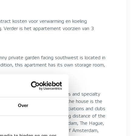
ntract kosten voor verwarming en koeling
. Verder is het appartement voorzien van 3
sunny private garden facing southwest is located in
ddition, this apartment has its own storage room,
a wide selection of supermarkets and specialty
are also within easy reach. Near the house is the
Over
ve sports, music, and hobby associations and clubs
lso easily accessible, within walking distance of the
here are several roads to Amsterdam, The Hague,
 good connections to the cities of Amsterdam,
 media te bieden en om ons