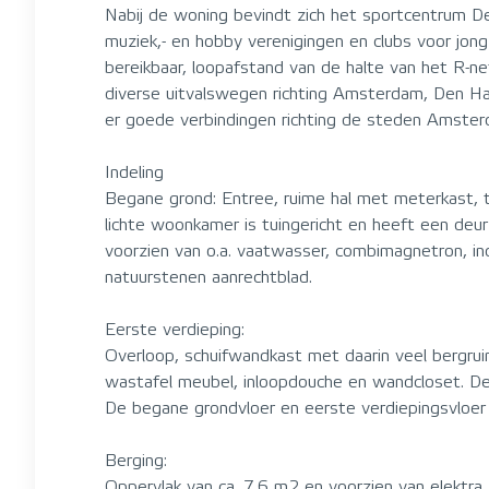
Nabij de woning bevindt zich het sportcentrum De
muziek,- en hobby verenigingen en clubs voor jong
bereikbaar, loopafstand van de halte van het R-ne
diverse uitvalswegen richting Amsterdam, Den Ha
er goede verbindingen richting de steden Amster
Indeling
Begane grond: Entree, ruime hal met meterkast, 
lichte woonkamer is tuingericht en heeft een deu
voorzien van o.a. vaatwasser, combimagnetron, ind
natuurstenen aanrechtblad.
Eerste verdieping:
Overloop, schuifwandkast met daarin veel bergru
wastafel meubel, inloopdouche en wandcloset. De
De begane grondvloer en eerste verdiepingsvloer 
Berging:
Oppervlak van ca. 7.6 m2 en voorzien van elektra.