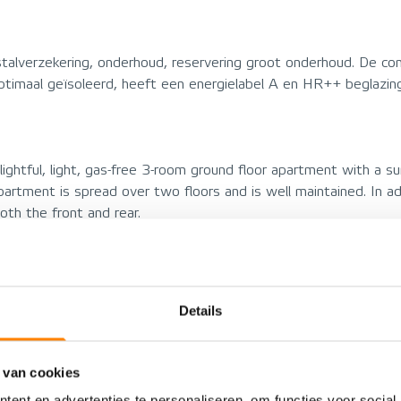
stalverzekering, onderhoud, reservering groot onderhoud. De co
imaal geïsoleerd, heeft een energielabel A en HR++ beglazing
delightful, light, gas-free 3-room ground floor apartment with a 
artment is spread over two floors and is well maintained. In a
oth the front and rear.
e from the property, as is the Symfonie shopping center with 
ry schools, childcare facilities, and the secondary school (HVC) 
Details
ess facilities. Nieuw-Vennep is a lively village with many acti
child-friendly, with only local traffic. Public transportation is a
phol – Amsterdam) also stops in the immediate vicinity, and t
 van cookies
w-Vennep train station, a 10-minute bike ride away, there are
ent en advertenties te personaliseren, om functies voor social