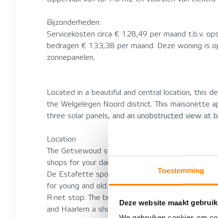
Bijzonderheden:
Servicekosten circa € 128,49 per maand t.b.v. op
bedragen € 133,38 per maand. Deze woning is opt
zonnepanelen.
Located in a beautiful and central location, this 
the Welgelegen Noord district. This maisonette ap
three solar panels, and an unobstructed view at b
Location
The Getsewoud shopping center is a short distanc
shops for your daily shopping needs. Various prima
Toestemming
De Estafette sports center with swimming and fitn
for young and old. The neighborhood is car-free and 
R-net stop. The bus connection (Hoofddorp – Schi
Deze website maakt gebruik
and Haarlem a short distance away. From the Nieu
We gebruiken cookies om cont