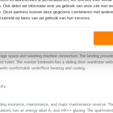
rt.
. Ook delen we informatie over uw gebruik van onze site met on
e. Deze partners kunnen deze gegevens combineren met andere i
erzameld op basis van uw gebruik van hun services.
toilet with wall-mounted toilet and washbasin. From the entrance
den and has a door leading to the garden. The open kitchen is loc
crowave, induction hob, recirculation hood, and a fridge/freeze
torage space and washing machine connection. The landing prov
d toilet. The master bedroom has a sliding door wardrobe with 
 with comfortable underfloor heating and cooling.
ity.
ing insurance, maintenance, and major maintenance reserve. The
ulated, has an energy label A, and HR++ glazing. The apartment 