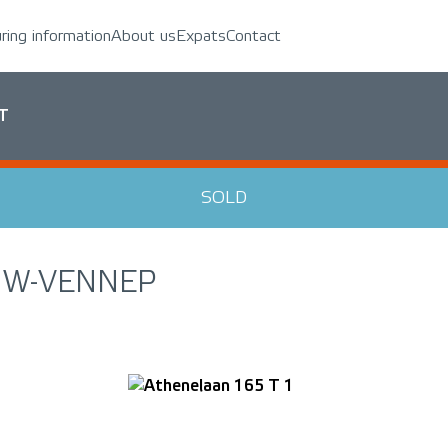
uring information
About us
Expats
Contact
5T
SOLD
UW-VENNEP