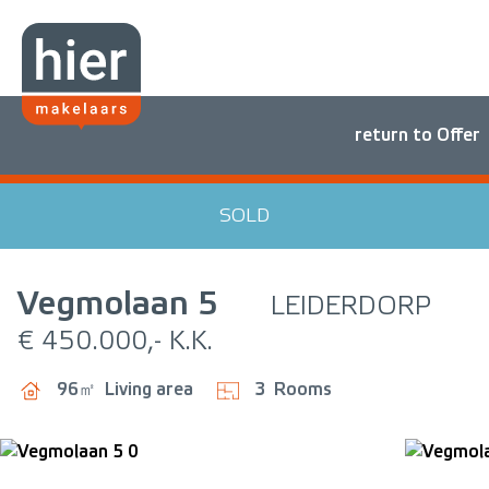
return to Offer
SOLD
Vegmolaan
5
LEIDERDORP
€ 450.000,- K.K.
96㎡
Living area
3
Rooms