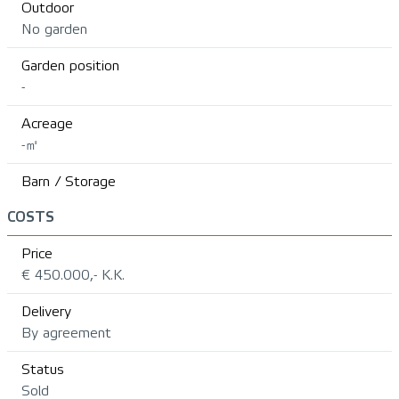
Outdoor
No garden
Garden position
-
Acreage
-㎡
Barn / Storage
COSTS
Price
€ 450.000,- K.K.
Delivery
By agreement
Status
Sold