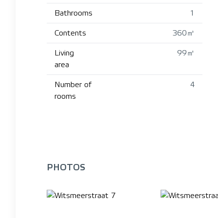
Bathrooms
1
Contents
360㎥
Living
99㎡
area
Number of
4
rooms
PHOTOS