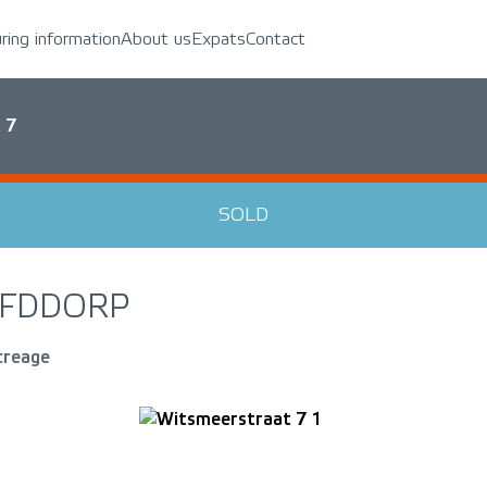
uring information
About us
Expats
Contact
 7
SOLD
FDDORP
creage