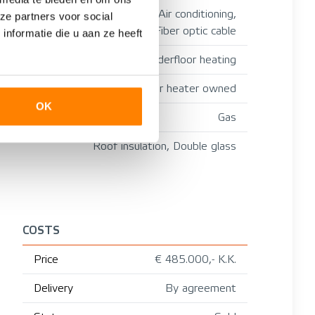
television cable, Air conditioning,
ze partners voor social
Sliding door, Fiber optic cable
nformatie die u aan ze heeft
Boiler, Partial underfloor heating
Boiler, Electric water heater owned
OK
Gas
Roof insulation, Double glass
COSTS
Price
€ 485.000,- K.K.
Delivery
By agreement