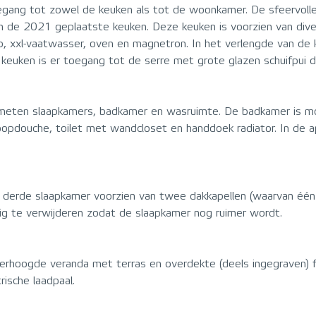
toegang tot zowel de keuken als tot de woonkamer. De sfeervol
 de 2021 geplaatste keuken. Deze keuken is voorzien van diver
p, xxl-vaatwasser, oven en magnetron. In het verlengde van de k
keuken is er toegang tot de serre met grote glazen schuifpui d
ten slaapkamers, badkamer en wasruimte. De badkamer is mod
nloopdouche, toilet met wandcloset en handdoek radiator. In de 
 derde slaapkamer voorzien van twee dakkapellen (waarvan één
g te verwijderen zodat de slaapkamer nog ruimer wordt.
 verhoogde veranda met terras en overdekte (deels ingegraven)
rische laadpaal.