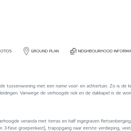
HOTOS
GROUND PLAN
NEIGHBOURHOOD INFORMA
e tussenwoning met een ruime voor- en achtertuin. Zo is de ke
f leidingen. Vanwege de verhoogde nok en de dakkapel is de wo
verhoogde veranda met terras en half ingegraven fietsenbergin
n 3-fase groepenkast), trapopgang naar eerste verdieping, veel