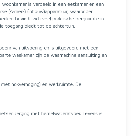
le woonkamer is verdeeld in een eetkamer en een
se (A-merk) (inbouw)apparatuur, waaronder:
euken bevindt zich veel praktische bergruimte in
ie toegang biedt tot de achtertuin.
ern van uitvoering en is uitgevoerd met een
aparte waskamer zijn de wasmachine aansluiting en
 met nokverhoging) en werkruimte. De
 fietsenberging met hemelwaterafvoer. Tevens is