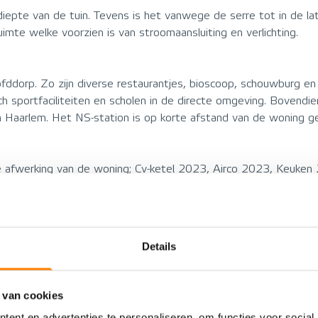
pte van de tuin. Tevens is het vanwege de serre tot in de late
imte welke voorzien is van stroomaansluiting en verlichting.
ddorp. Zo zijn diverse restaurantjes, bioscoop, schouwburg en
h sportfaciliteiten en scholen in de directe omgeving. Bovendie
n Haarlem. Het NS-station is op korte afstand van de woning g
ie afwerking van de woning; Cv-ketel 2023, Airco 2023, Keuken
Details
PROVISIONS
 van cookies
Residential building
Energy label
ent en advertenties te personaliseren, om functies voor social