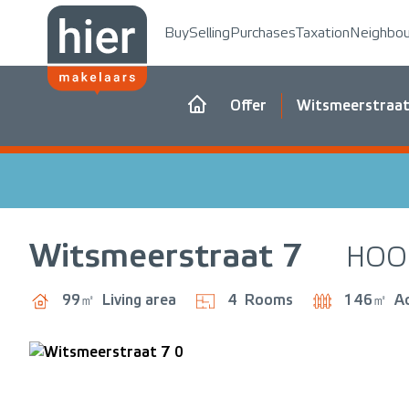
Buy
Selling
Purchases
Taxation
Neighbo
Offer
Witsmeerstraat
Witsmeerstraat
7
HOO
99㎡
Living area
4
Rooms
146㎡
A