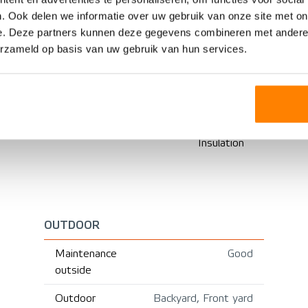
Single-family home
Provisions
. Ook delen we informatie over uw gebruik van onze site met on
e. Deze partners kunnen deze gegevens combineren met andere i
Terraced house
erzameld op basis van uw gebruik van hun services.
Heating
1960
Hot water
Existing construction
Boiler
Insulation
OUTDOOR
Maintenance
Good
outside
Outdoor
Backyard, Front yard