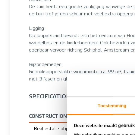
De tuin heeft een goede zonligging vanwege de die
de tuin tref je een schuur met veel extra opbergru
Ligging
Op loopafstand bevindt zich het centrum van Hoof
wandelbos en de kinderboerderij. Ook bevinden zic
openbaar vervoer richting Schiphol, Amsterdam e
Bijzonderheden
Gebruiksoppervlakte woonruimte: ca. 99 m²; fraa
met 3-fasen en glasvezelaansluiting.
SPECIFICATIONS
Toestemming
CONSTRUCTION
Deze website maakt gebruik
Real estate object
We gebruiken cookies om cont