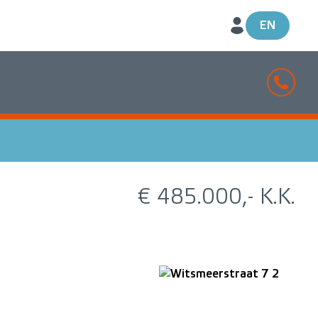
EN
€ 485.000,- K.K.