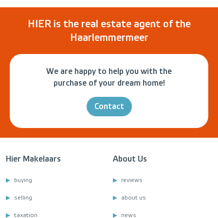
HIER is the real estate agent of the
Haarlemmermeer
We are happy to help you with the
purchase of your dream home!
Contact
Hier Makelaars
About Us
buying
reviews
selling
about us
taxation
news