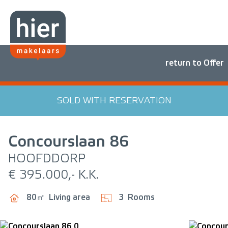
return to Offer
SOLD WITH RESERVATION
Concourslaan
86
HOOFDDORP
€ 395.000,- K.K.
80㎡
Living area
3
Rooms