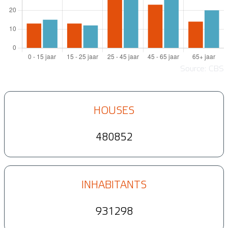
Source: CBS
HOUSES
480852
INHABITANTS
931298