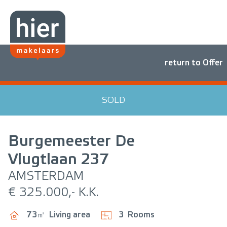
return to Offer
SOLD
Burgemeester De
Vlugtlaan
237
AMSTERDAM
€ 325.000,- K.K.
73㎡
Living area
3
Rooms