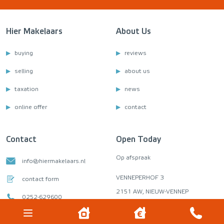
Hier Makelaars
About Us
buying
reviews
selling
about us
taxation
news
online offer
contact
Contact
Open Today
Op afspraak
info@hiermakelaars.nl
VENNEPERHOF 3
contact form
2151 AW, NIEUW-VENNEP
0252-629600