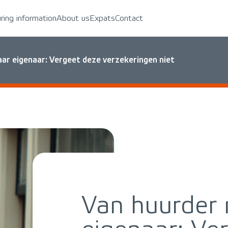
uring information
About us
Expats
Contact
aar eigenaar: Vergeet deze verzekeringen niet
Van huurder 