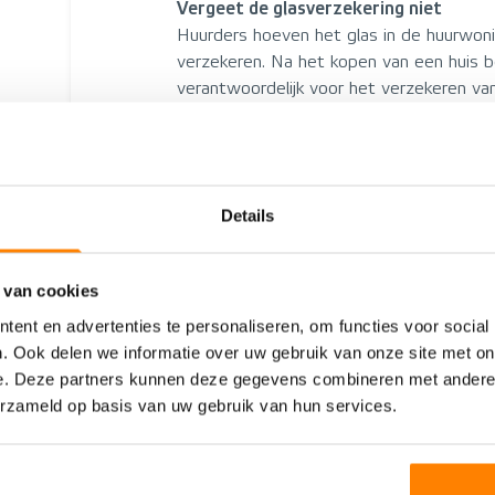
Vergeet de glasverzekering niet
Huurders hoeven het glas in de huurwoni
verzekeren. Na het kopen van een huis b
verantwoordelijk voor het verzekeren van 
is het een onderdeel van de opstalverzek
verzekering wel af, want een ruitbreuk 
en de herstelkosten zijn hoog met de ene
tegenwoordig.
Details
Een overlijdensrisicoverzekering afslu
nabestaanden
Door het kopen van een huis neem je een 
 van cookies
je, waar je niet weer eenvoudig onderuit 
ent en advertenties te personaliseren, om functies voor social
een van de eigenaren, moeten de achterbl
. Ook delen we informatie over uw gebruik van onze site met on
de maandlasten op te brengen. De hypot
e. Deze partners kunnen deze gegevens combineren met andere i
waarschijnlijk gebaseerd op twee inkomen
erzameld op basis van uw gebruik van hun services.
overlijden een financieel hiaat ontstaan. 
ondervangen met een overlijdensrisicove
keert eenmalig een bedrag uit waarmee
afbetaald kan worden.