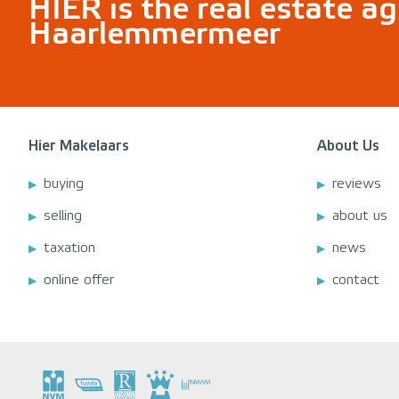
HIER is the real estate ag
Haarlemmermeer
Hier Makelaars
About Us
buying
reviews
selling
about us
taxation
news
online offer
contact