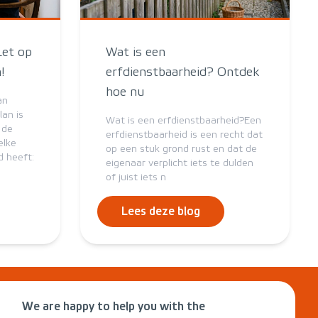
Let op
Wat is een
!
erfdienstbaarheid? Ontdek
hoe nu
an
an is
Wat is een erfdienstbaarheid?Een
 de
erfdienstbaarheid is een recht dat
elke
op een stuk grond rust en dat de
 heeft:
eigenaar verplicht iets te dulden
of juist iets n
Lees deze blog
We are happy to help you with the