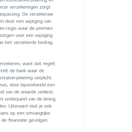
een inboedelverzekering en
deze verzekeringen zorgt
aanpassing. De verzekeraar
en door een wijziging van
 een regio waar de premies
zorgen voor een wijziging.
an het verzekerde bedrag
verzekeren, want dat regelt
stelt de bank waar de
stalverzekering verplicht.
uis, door bijvoorbeeld een
el van de waarde verliest.
et onderpand van de lening.
en. Uiteraard sluit je ook
 kans op een omvangrijke
n de financiële gevolgen