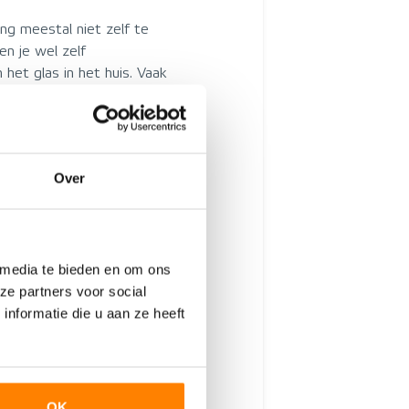
ng meestal niet zelf te
en je wel zelf
het glas in het huis. Vaak
ering. Sluit deze
kan je eenvoudig overkomen
rgiezuinige ruiten van
Over
iten voor de
financiële verplichting op
komt. Bij het overlijden van
 media te bieden en om ons
ijvers wel in staat zijn om
ze partners voor social
heeklasten zijn
nformatie die u aan ze heeft
s, dus zal er bij een
Dit probleem kun je
rzekering. Deze verzekering
 de hypotheek deels
OK