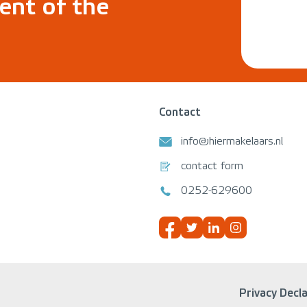
ent of the
Contact
info@hiermakelaars.nl
contact form
0252-629600
Privacy Decl