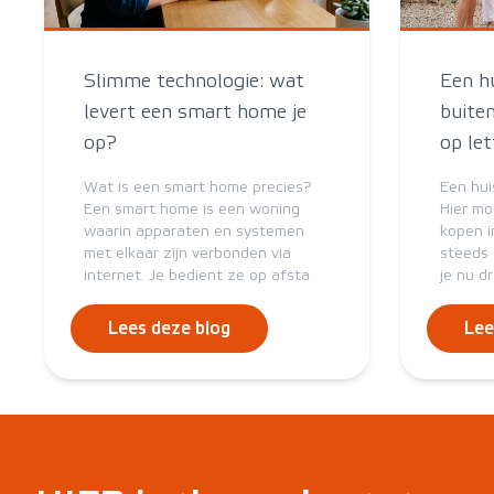
Slimme technologie: wat
Een h
levert een smart home je
buite
op?
op le
Wat is een smart home precies?
Een hui
Een smart home is een woning
Hier mo
waarin apparaten en systemen
kopen i
met elkaar zijn verbonden via
steeds 
internet. Je bedient ze op afsta
je nu d
Lees deze blog
Lee