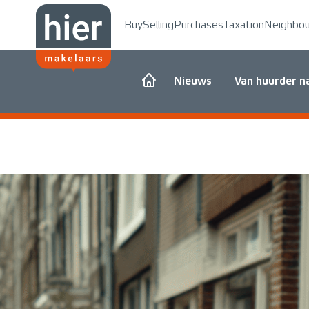
Buy
Selling
Purchases
Taxation
Neighbo
Nieuws
Van huurder n