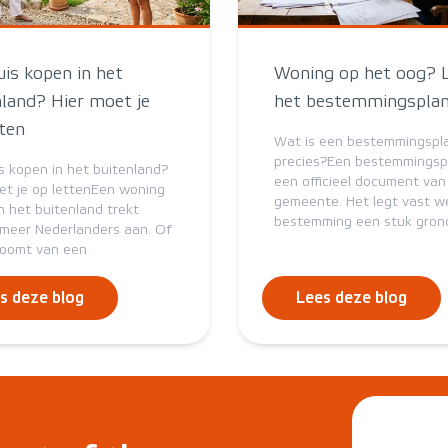
uis kopen in het
Woning op het oog? 
nland? Hier moet je
het bestemmingsplan
tten
Wat is een bestemmingspl
precies?Een bestemmingspl
s kopen in het buitenland?
een officieel document van
et je op lettenEen woning
gemeente. Het legt vast w
n het buitenland trekt
bestemming een stuk grond
meer Nederlanders aan. Of
roomt van een
s deze blog
Lees deze blog