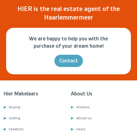
HIER is the real estate agent of the
Haarlemmermeer
We are happy to help you with the
purchase of your dream home!
Contact
Hier Makelaars
About Us
buying
reviews
selling
about us
taxation
news