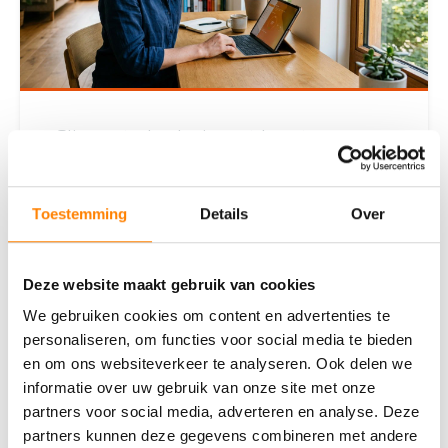
Slimme technologie: wat levert een
smart home je op?
Wat is een smart home precies?Een smart home is
Toestemming
Details
Over
een woning waarin apparaten en systemen met
elkaar zijn verbonden via internet. Je bedient ze op
afsta
Deze website maakt gebruik van cookies
Lees deze blog
We gebruiken cookies om content en advertenties te
personaliseren, om functies voor social media te bieden
en om ons websiteverkeer te analyseren. Ook delen we
informatie over uw gebruik van onze site met onze
partners voor social media, adverteren en analyse. Deze
partners kunnen deze gegevens combineren met andere