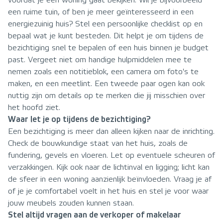
voordat je een woning gaat bekijken. Wil je bijvoorbeeld
een ruime tuin, of ben je meer geïnteresseerd in een
energiezuinig huis? Stel een persoonlijke checklist op en
bepaal wat je kunt besteden. Dit helpt je om tijdens de
bezichtiging snel te bepalen of een huis binnen je budget
past. Vergeet niet om handige hulpmiddelen mee te
nemen zoals een notitieblok, een camera om foto's te
maken, en een meetlint. Een tweede paar ogen kan ook
nuttig zijn om details op te merken die jij misschien over
het hoofd ziet.
Waar let je op tijdens de bezichtiging?
Een bezichtiging is meer dan alleen kijken naar de inrichting.
Check de bouwkundige staat van het huis, zoals de
fundering, gevels en vloeren. Let op eventuele scheuren of
verzakkingen. Kijk ook naar de lichtinval en ligging; licht kan
de sfeer in een woning aanzienlijk beïnvloeden. Vraag je af
of je je comfortabel voelt in het huis en stel je voor waar
jouw meubels zouden kunnen staan.
Stel altijd vragen aan de verkoper of makelaar