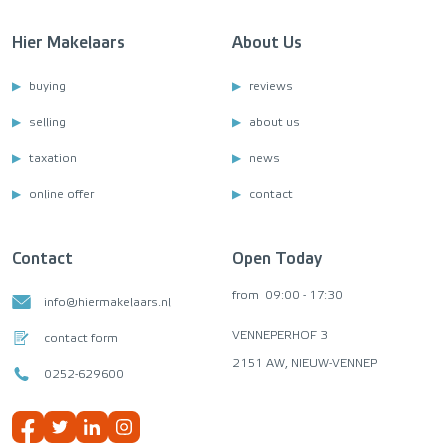
Hier Makelaars
About Us
buying
reviews
selling
about us
taxation
news
online offer
contact
Contact
Open Today
from
09:00 - 17:30
info@hiermakelaars.nl
VENNEPERHOF 3
contact form
2151 AW, NIEUW-VENNEP
0252-629600