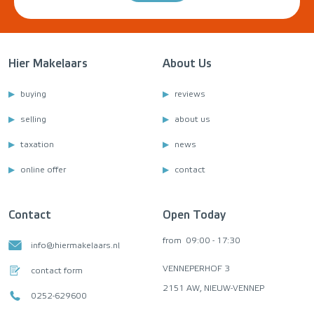
Hier Makelaars
About Us
buying
reviews
selling
about us
taxation
news
online offer
contact
Contact
Open Today
from
09:00 - 17:30
info@hiermakelaars.nl
VENNEPERHOF 3
contact form
2151 AW, NIEUW-VENNEP
0252-629600