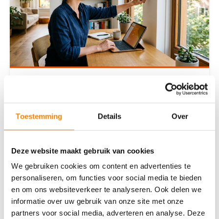
Slimme technologie: wat levert een
smart home je op?
Toestemming
Details
Over
Wat is een smart home precies?Een smart home is
een woning waarin apparaten en systemen met
elkaar zijn verbonden via internet. Je bedient ze op
Deze website maakt gebruik van cookies
afsta
We gebruiken cookies om content en advertenties te
Lees deze blog
personaliseren, om functies voor social media te bieden
en om ons websiteverkeer te analyseren. Ook delen we
informatie over uw gebruik van onze site met onze
partners voor social media, adverteren en analyse. Deze